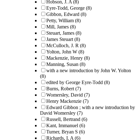
Hobson, J. A
(8)
Eyre-Todd, George
(8)
Gibbon, Edward
(8)
Petty, William
(8)
Mill, James
(8)
Steuart, James
(8)
James Steuart
(8)
McCulloch, J. R
(8)
Yolton, John W
(8)
Mackenzie, Henry
(8)
Manning, Susan
(8)
with a new introduction by John W. Yolton
(8)
edited by George Eyre-Todd
(8)
Burns, Robert
(7)
Womersley, David
(7)
Henry Mackenzie
(7)
Edward Gibbon ; with a new introduction by
David Womersley
(7)
Russell, Bertrand
(6)
Kant, Immanuel
(6)
Turner, Bryan S
(6)
Richards, I. A
(6)