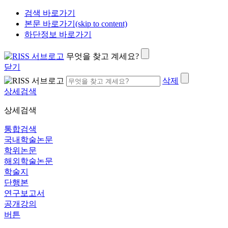
검색 바로가기
본문 바로가기(skip to content)
하단정보 바로가기
무엇을 찾고 계세요?
닫기
삭제
상세검색
상세검색
통합검색
국내학술논문
학위논문
해외학술논문
학술지
단행본
연구보고서
공개강의
버튼