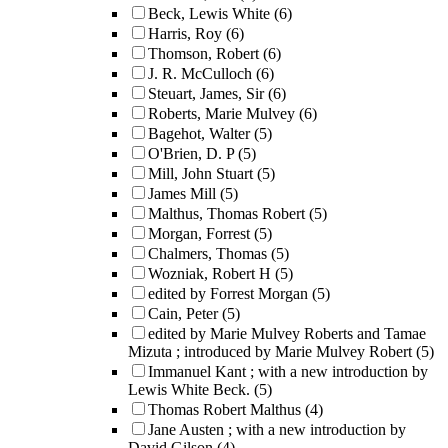
Beck, Lewis White
(6)
Harris, Roy
(6)
Thomson, Robert
(6)
J. R. McCulloch
(6)
Steuart, James, Sir
(6)
Roberts, Marie Mulvey
(6)
Bagehot, Walter
(5)
O'Brien, D. P
(5)
Mill, John Stuart
(5)
James Mill
(5)
Malthus, Thomas Robert
(5)
Morgan, Forrest
(5)
Chalmers, Thomas
(5)
Wozniak, Robert H
(5)
edited by Forrest Morgan
(5)
Cain, Peter
(5)
edited by Marie Mulvey Roberts and Tamae
Mizuta ; introduced by Marie Mulvey Robert
(5)
Immanuel Kant ; with a new introduction by
Lewis White Beck.
(5)
Thomas Robert Malthus
(4)
Jane Austen ; with a new introduction by
David Gilson
(4)