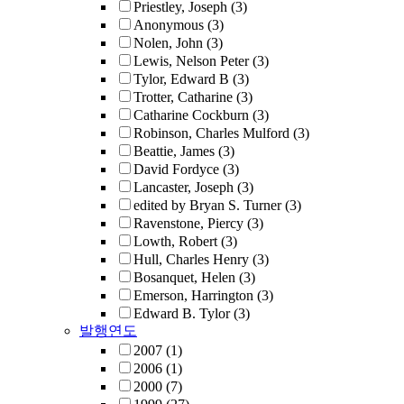
Priestley, Joseph
(3)
Anonymous
(3)
Nolen, John
(3)
Lewis, Nelson Peter
(3)
Tylor, Edward B
(3)
Trotter, Catharine
(3)
Catharine Cockburn
(3)
Robinson, Charles Mulford
(3)
Beattie, James
(3)
David Fordyce
(3)
Lancaster, Joseph
(3)
edited by Bryan S. Turner
(3)
Ravenstone, Piercy
(3)
Lowth, Robert
(3)
Hull, Charles Henry
(3)
Bosanquet, Helen
(3)
Emerson, Harrington
(3)
Edward B. Tylor
(3)
발행연도
2007
(1)
2006
(1)
2000
(7)