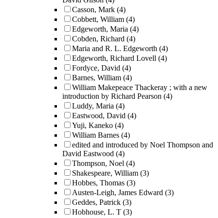
Casson, Mark
(4)
Cobbett, William
(4)
Edgeworth, Maria
(4)
Cobden, Richard
(4)
Maria and R. L. Edgeworth
(4)
Edgeworth, Richard Lovell
(4)
Fordyce, David
(4)
Barnes, William
(4)
William Makepeace Thackeray ; with a new
introduction by Richard Pearson
(4)
Luddy, Maria
(4)
Eastwood, David
(4)
Yuji, Kaneko
(4)
William Barnes
(4)
edited and introduced by Noel Thompson and
David Eastwood
(4)
Thompson, Noel
(4)
Shakespeare, William
(3)
Hobbes, Thomas
(3)
Austen-Leigh, James Edward
(3)
Geddes, Patrick
(3)
Hobhouse, L. T
(3)