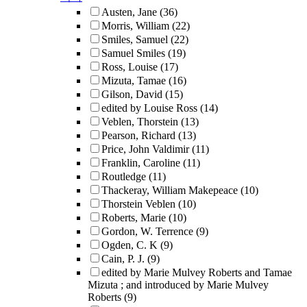
Austen, Jane
(36)
Morris, William
(22)
Smiles, Samuel
(22)
Samuel Smiles
(19)
Ross, Louise
(17)
Mizuta, Tamae
(16)
Gilson, David
(15)
edited by Louise Ross
(14)
Veblen, Thorstein
(13)
Pearson, Richard
(13)
Price, John Valdimir
(11)
Franklin, Caroline
(11)
Routledge
(11)
Thackeray, William Makepeace
(10)
Thorstein Veblen
(10)
Roberts, Marie
(10)
Gordon, W. Terrence
(9)
Ogden, C. K
(9)
Cain, P. J.
(9)
edited by Marie Mulvey Roberts and Tamae
Mizuta ; and introduced by Marie Mulvey
Roberts
(9)