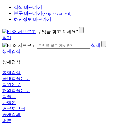
검색 바로가기
본문 바로가기(skip to content)
하단정보 바로가기
무엇을 찾고 계세요?
닫기
삭제
상세검색
상세검색
통합검색
국내학술논문
학위논문
해외학술논문
학술지
단행본
연구보고서
공개강의
버튼