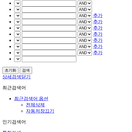
추가
추가
추가
추가
추가
추가
추가
상세검색닫기
최근검색어
최근검색어 옵션
전체삭제
자동저장끄기
인기검색어