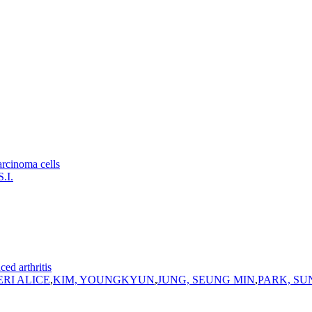
arcinoma cells
.I.
ed arthritis
ERI ALICE
,
KIM, YOUNGKYUN
,
JUNG, SEUNG MIN
,
PARK, S