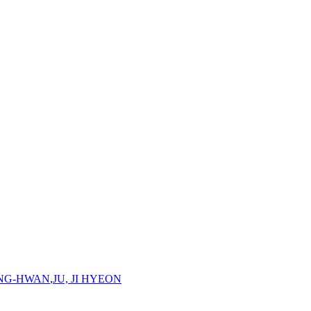
UNG-HWAN
,
JU, JI HYEON