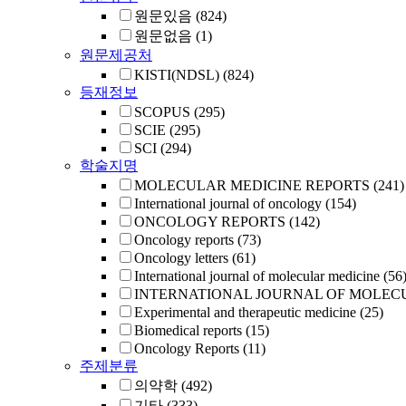
원문있음
(824)
원문없음
(1)
원문제공처
KISTI(NDSL)
(824)
등재정보
SCOPUS
(295)
SCIE
(295)
SCI
(294)
학술지명
MOLECULAR MEDICINE REPORTS
(241)
International journal of oncology
(154)
ONCOLOGY REPORTS
(142)
Oncology reports
(73)
Oncology letters
(61)
International journal of molecular medicine
(56
INTERNATIONAL JOURNAL OF MOLEC
Experimental and therapeutic medicine
(25)
Biomedical reports
(15)
Oncology Reports
(11)
주제분류
의약학
(492)
기타
(333)