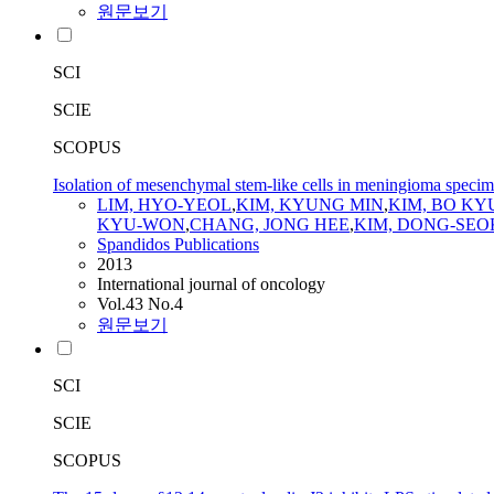
원문보기
SCI
SCIE
SCOPUS
Isolation of mesenchymal stem-like cells in meningioma speci
LIM, HYO-YEOL
,
KIM, KYUNG MIN
,
KIM, BO K
KYU-WON
,
CHANG, JONG HEE
,
KIM, DONG-SEO
Spandidos Publications
2013
International journal of oncology
Vol.43 No.4
원문보기
SCI
SCIE
SCOPUS