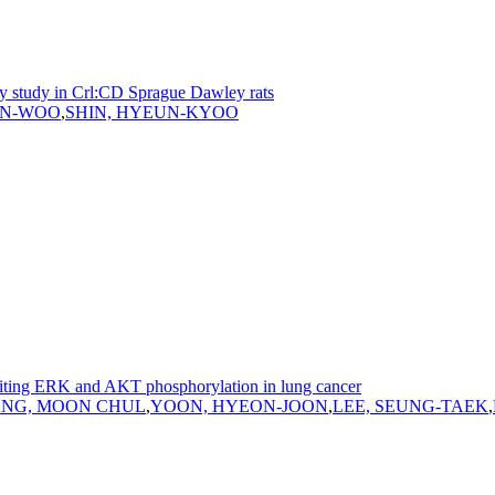
ty study in Crl:CD Sprague Dawley rats
IN-WOO
,
SHIN, HYEUN-KYOO
hibiting ERK and AKT phosphorylation in lung cancer
NG, MOON CHUL
,
YOON, HYEON-JOON
,
LEE, SEUNG-TAEK
,