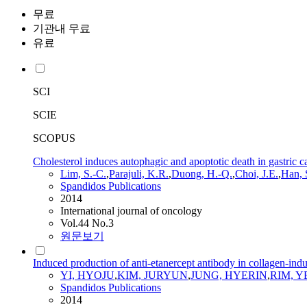
무료
기관내 무료
유료
SCI
SCIE
SCOPUS
Cholesterol induces autophagic and apoptotic death in gastric c
Lim, S.-C.
,
Parajuli, K.R.
,
Duong, H.-Q.
,
Choi, J.E.
,
Han, S
Spandidos Publications
2014
International journal of oncology
Vol.44 No.3
원문보기
Induced production of anti-etanercept antibody in collagen-induc
YI, HYOJU
,
KIM, JURYUN
,
JUNG, HYERIN
,
RIM, Y
Spandidos Publications
2014