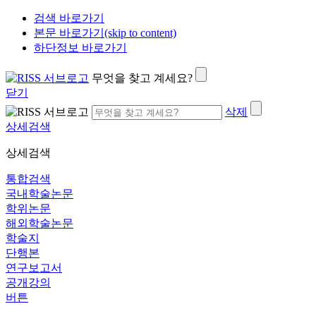
검색 바로가기
본문 바로가기(skip to content)
하단정보 바로가기
무엇을 찾고 계세요?
닫기
삭제
상세검색
상세검색
통합검색
국내학술논문
학위논문
해외학술논문
학술지
단행본
연구보고서
공개강의
버튼