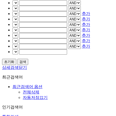
추가
추가
추가
추가
추가
추가
추가
상세검색닫기
최근검색어
최근검색어 옵션
전체삭제
자동저장끄기
인기검색어