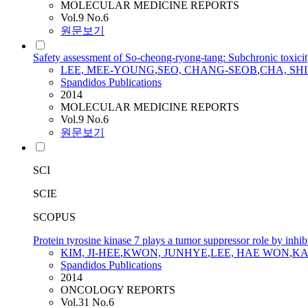
MOLECULAR MEDICINE REPORTS
Vol.9 No.6
원문보기
Safety assessment of So-cheong-ryong-tang: Subchronic toxici
LEE, MEE-YOUNG
,
SEO, CHANG-SEOB
,
CHA, SH
Spandidos Publications
2014
MOLECULAR MEDICINE REPORTS
Vol.9 No.6
원문보기
SCI
SCIE
SCOPUS
Protein tyrosine kinase 7 plays a tumor suppressor role by in
KIM, JI-HEE
,
KWON, JUNHYE
,
LEE, HAE WON
,
KA
Spandidos Publications
2014
ONCOLOGY REPORTS
Vol.31 No.6