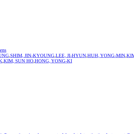
mens
YUNG
,
SHIM, JIN-KYOUNG
,
LEE, JI-HYUN
,
HUH, YONG-MIN
,
KI
K
,
KIM, SUN HO
,
HONG, YONG-KI