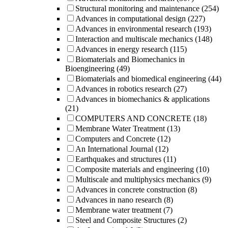
Structural monitoring and maintenance
(254)
Advances in computational design
(227)
Advances in environmental research
(193)
Interaction and multiscale mechanics
(148)
Advances in energy research
(115)
Biomaterials and Biomechanics in
Bioengineering
(49)
Biomaterials and biomedical engineering
(44)
Advances in robotics research
(27)
Advances in biomechanics & applications
(21)
COMPUTERS AND CONCRETE
(18)
Membrane Water Treatment
(13)
Computers and Concrete
(12)
An International Journal
(12)
Earthquakes and structures
(11)
Composite materials and engineering
(10)
Multiscale and multiphysics mechanics
(9)
Advances in concrete construction
(8)
Advances in nano research
(8)
Membrane water treatment
(7)
Steel and Composite Structures
(2)