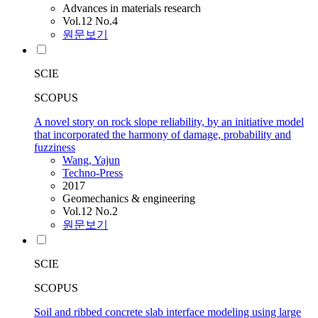
Advances in materials research
Vol.12 No.4
원문보기
SCIE
SCOPUS
A novel story on rock slope reliability, by an initiative model
that incorporated the harmony of damage, probability and
fuzziness
Wang, Yajun
Techno-Press
2017
Geomechanics & engineering
Vol.12 No.2
원문보기
SCIE
SCOPUS
Soil and ribbed concrete slab interface modeling using large