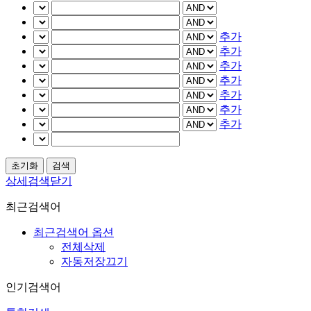
추가
추가
추가
추가
추가
추가
추가
상세검색닫기
최근검색어
최근검색어 옵션
전체삭제
자동저장끄기
인기검색어