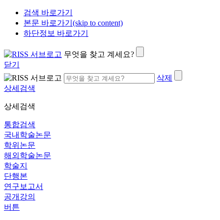
검색 바로가기
본문 바로가기(skip to content)
하단정보 바로가기
무엇을 찾고 계세요?
닫기
삭제
상세검색
상세검색
통합검색
국내학술논문
학위논문
해외학술논문
학술지
단행본
연구보고서
공개강의
버튼