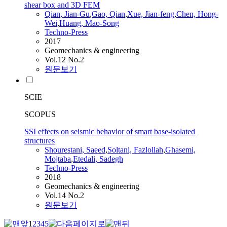
shear box and 3D FEM
Qian, Jian-Gu
,
Gao, Qian
,
Xue, Jian-feng
,
Chen, Hong-
Wei
,
Huang, Mao-Song
Techno-Press
2017
Geomechanics & engineering
Vol.12 No.2
원문보기
SCIE
SCOPUS
SSI effects on seismic behavior of smart base-isolated
structures
Shourestani, Saeed
,
Soltani, Fazlollah
,
Ghasemi,
Mojtaba
,
Etedali, Sadegh
Techno-Press
2018
Geomechanics & engineering
Vol.14 No.2
원문보기
1
2
3
4
5