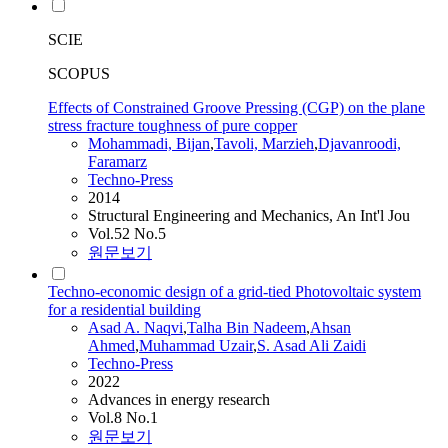
SCIE
SCOPUS
Effects of Constrained Groove Pressing (CGP) on the plane
stress fracture toughness of pure copper
Mohammadi, Bijan
,
Tavoli, Marzieh
,
Djavanroodi,
Faramarz
Techno-Press
2014
Structural Engineering and Mechanics, An Int'l Jou
Vol.52 No.5
원문보기
Techno-economic design of a grid-tied Photovoltaic system
for a residential building
Asad A. Naqvi
,
Talha Bin Nadeem
,
Ahsan
Ahmed
,
Muhammad Uzair
,
S. Asad Ali Zaidi
Techno-Press
2022
Advances in energy research
Vol.8 No.1
원문보기