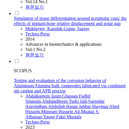
Vol.14 No.1
원문보기
Simulation of tissue differentiation around acetabular cups: the
effects of implant-bone relative displacement and polar gap
Mukherjee, Kaushik
,
Gupta, Sanjay
Techno-Press
2014
Advances in biomechanics & applications
Vol.1 No.2
원문보기
SCOPUS
Testing and evaluation of the corrosion behavior of
Aluminum/Alumina bulk composites fabricated via combined
stir casting and APB process
Abdalkareem Jasim
,
Ghassan Fadhil
Smaisim
,
Abduladheem Turki Jalil
,
Surendar
Aravindhan
,
Abdullah Hasan Jabbar
,
Shaymaa Abed
Hussein
,
Muneam Hussein Ali
,
Muataz S.
Alhassan
,
Yasser Fakri Mustafa
Techno-Press
2023