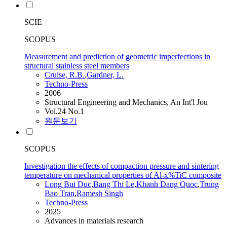
SCIE
SCOPUS
Measurement and prediction of geometric imperfections in
structural stainless steel members
Cruise, R.B.
,
Gardner, L.
Techno-Press
2006
Structural Engineering and Mechanics, An Int'l Jou
Vol.24 No.1
원문보기
SCOPUS
Investigation the effects of compaction pressure and sintering
temperature on mechanical properties of Al-x%TiC composite
Long Bui Duc
,
Bang Thi Le
,
Khanh Dang Quoc
,
Trung
Bao Tran
,
Ramesh Singh
Techno-Press
2025
Advances in materials research