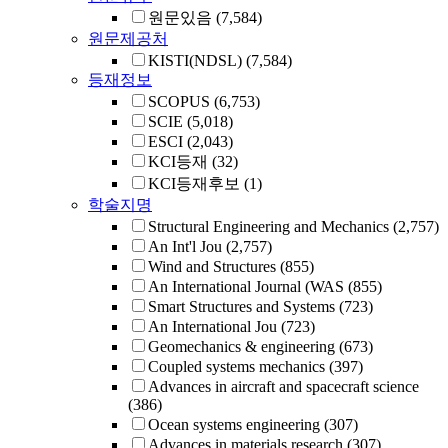
원문있음
(7,584)
원문제공처
KISTI(NDSL)
(7,584)
등재정보
SCOPUS
(6,753)
SCIE
(5,018)
ESCI
(2,043)
KCI등재
(32)
KCI등재후보
(1)
학술지명
Structural Engineering and Mechanics
(2,757)
An Int'l Jou
(2,757)
Wind and Structures
(855)
An International Journal (WAS
(855)
Smart Structures and Systems
(723)
An International Jou
(723)
Geomechanics & engineering
(673)
Coupled systems mechanics
(397)
Advances in aircraft and spacecraft science
(386)
Ocean systems engineering
(307)
Advances in materials research
(307)