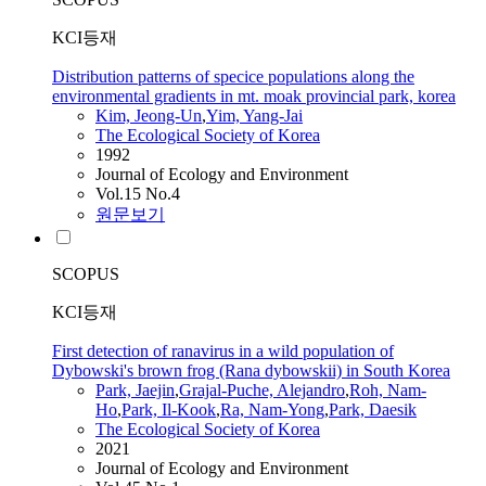
KCI등재
Distribution patterns of specice populations along the
environmental gradients in mt. moak provincial park, korea
Kim, Jeong-Un
,
Yim, Yang-Jai
The Ecological Society of Korea
1992
Journal of Ecology and Environment
Vol.15 No.4
원문보기
SCOPUS
KCI등재
First detection of ranavirus in a wild population of
Dybowski's brown frog (Rana dybowskii) in South Korea
Park, Jaejin
,
Grajal-Puche, Alejandro
,
Roh, Nam-
Ho
,
Park, Il-Kook
,
Ra, Nam-Yong
,
Park, Daesik
The Ecological Society of Korea
2021
Journal of Ecology and Environment