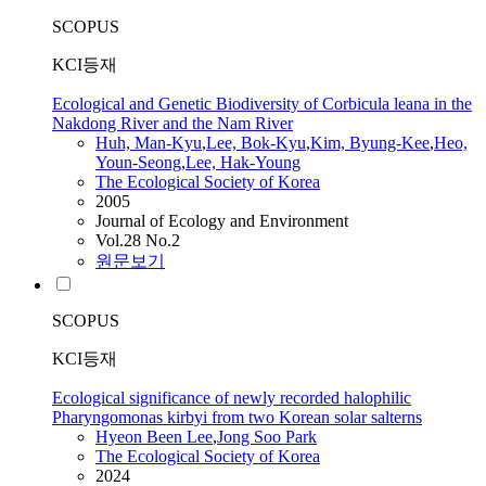
SCOPUS
KCI등재
Ecological and Genetic Biodiversity of Corbicula leana in the
Nakdong River and the Nam River
Huh, Man-Kyu
,
Lee, Bok-Kyu
,
Kim, Byung-Kee
,
Heo,
Youn-Seong
,
Lee, Hak-Young
The Ecological Society of Korea
2005
Journal of Ecology and Environment
Vol.28 No.2
원문보기
SCOPUS
KCI등재
Ecological significance of newly recorded halophilic
Pharyngomonas kirbyi from two Korean solar salterns
Hyeon Been Lee
,
Jong Soo Park
The Ecological Society of Korea
2024