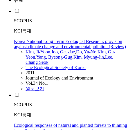
유료
SCOPUS
KCI등재
Korea National Long-Term Ecological Research: provision
against climate change and environmental pollution (Review)
Kim, Ji-Yoon
,
Joo, Gea-Jae
,
Do, Yu-No
,
Kim, Gu-
Yeon
,
Yang, Byeong-Gug
,
Kim, Myung-Jin
,
Lee,
Chang-Seok
The Ecological Society of Korea
2011
Journal of Ecology and Environment
Vol.34 No.1
원문보기
SCOPUS
KCI등재
Ecological responses of natural and planted forests to thinning