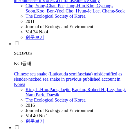
in southeastern Korea: a chronosequence study
Cho, Yong-Chan
,
Pee, Jung-Hun
,
Kim, Gyeong-
Soon
,
Koo, Bon-Yoel
,
Cho, Hyun-Je
,
Lee, Chang-Seok
The Ecological Society of Korea
2011
Journal of Ecology and Environment
Vol.34 No.4
원문보기
SCOPUS
KCI등재
Chinese sea snake (Laticauda semifasciata) misidentified as
slender-necked sea snake in previous published account in
Korea
Kim, Il-Hun
,
Park, Jaejin
,
Kaplan, Robert H.
,
Lee, Jong-
Nam
,
Park, Daesik
The Ecological Society of Korea
2016
Journal of Ecology and Environment
Vol.40 No.1
원문보기