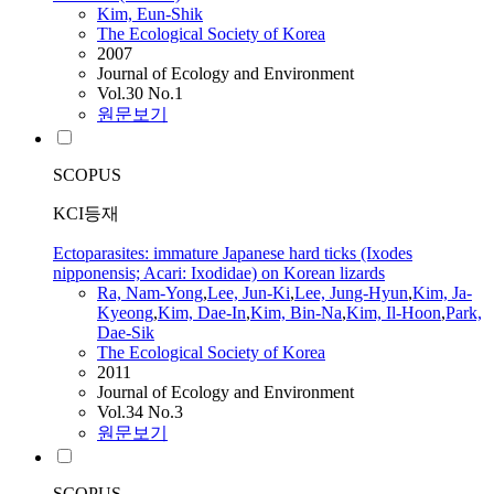
Kim, Eun-Shik
The Ecological Society of Korea
2007
Journal of Ecology and Environment
Vol.30 No.1
원문보기
SCOPUS
KCI등재
Ectoparasites: immature Japanese hard ticks (Ixodes
nipponensis; Acari: Ixodidae) on Korean lizards
Ra, Nam-Yong
,
Lee, Jun-Ki
,
Lee, Jung-Hyun
,
Kim, Ja-
Kyeong
,
Kim, Dae-In
,
Kim, Bin-Na
,
Kim, Il-Hoon
,
Park,
Dae-Sik
The Ecological Society of Korea
2011
Journal of Ecology and Environment
Vol.34 No.3
원문보기
SCOPUS