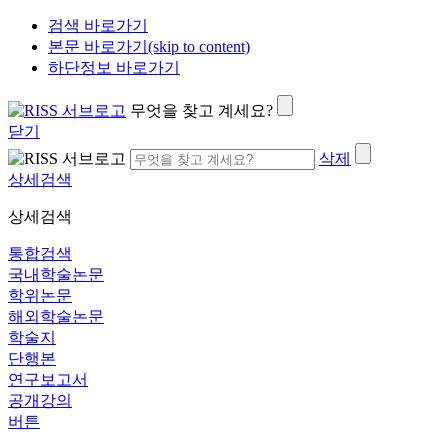
검색 바로가기
본문 바로가기(skip to content)
하단정보 바로가기
무엇을 찾고 계세요?
닫기
삭제
상세검색
상세검색
통합검색
국내학술논문
학위논문
해외학술논문
학술지
단행본
연구보고서
공개강의
버튼