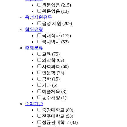
원문있음
(215)
원문없음
(13)
음성지원유무
음성 지원
(209)
학위유형
국내석사
(175)
국내박사
(53)
주제분류
교육
(75)
의약학
(62)
사회과학
(60)
인문학
(23)
공학
(15)
기타
(5)
예술체육
(3)
농수해양
(1)
수여기관
중앙대학교
(89)
전주대학교
(53)
성균관대학교
(33)