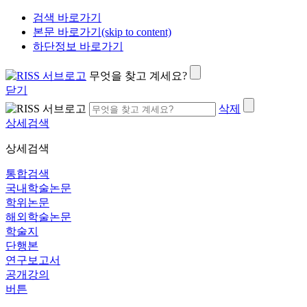
검색 바로가기
본문 바로가기(skip to content)
하단정보 바로가기
무엇을 찾고 계세요?
닫기
삭제
상세검색
상세검색
통합검색
국내학술논문
학위논문
해외학술논문
학술지
단행본
연구보고서
공개강의
버튼