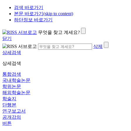
검색 바로가기
본문 바로가기(skip to content)
하단정보 바로가기
무엇을 찾고 계세요?
닫기
삭제
상세검색
상세검색
통합검색
국내학술논문
학위논문
해외학술논문
학술지
단행본
연구보고서
공개강의
버튼