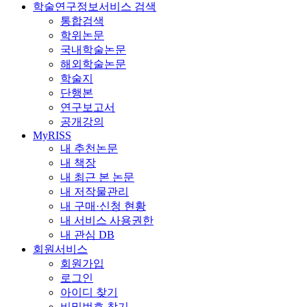
학술연구정보서비스 검색
통합검색
학위논문
국내학술논문
해외학술논문
학술지
단행본
연구보고서
공개강의
MyRISS
내 추천논문
내 책장
내 최근 본 논문
내 저작물관리
내 구매·신청 현황
내 서비스 사용권한
내 관심 DB
회원서비스
회원가입
로그인
아이디 찾기
비밀번호 찾기