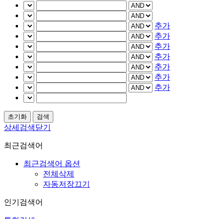
추가
추가
추가
추가
추가
추가
추가
상세검색닫기
최근검색어
최근검색어 옵션
전체삭제
자동저장끄기
인기검색어