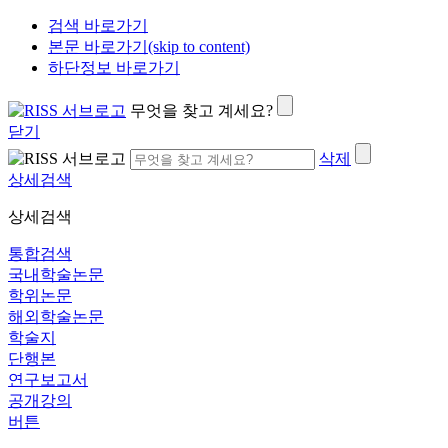
검색 바로가기
본문 바로가기(skip to content)
하단정보 바로가기
무엇을 찾고 계세요?
닫기
삭제
상세검색
상세검색
통합검색
국내학술논문
학위논문
해외학술논문
학술지
단행본
연구보고서
공개강의
버튼