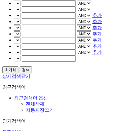
추가
추가
추가
추가
추가
추가
추가
상세검색닫기
최근검색어
최근검색어 옵션
전체삭제
자동저장끄기
인기검색어