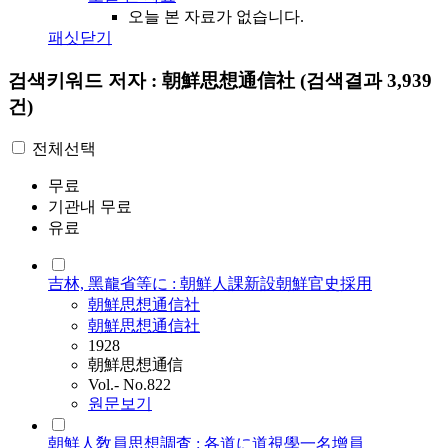
오늘 본 자료가 없습니다.
패싯닫기
검색키워드
저자 : 朝鮮思想通信社
(검색결과 3,939
건)
전체선택
무료
기관내 무료
유료
吉林, 黑龍省等に : 朝鮮人課新設朝鮮官史採用
朝鮮思想通信社
朝鮮思想通信社
1928
朝鮮思想通信
Vol.- No.822
원문보기
朝鮮人敎員思想調査 : 各道に道視學一名增員