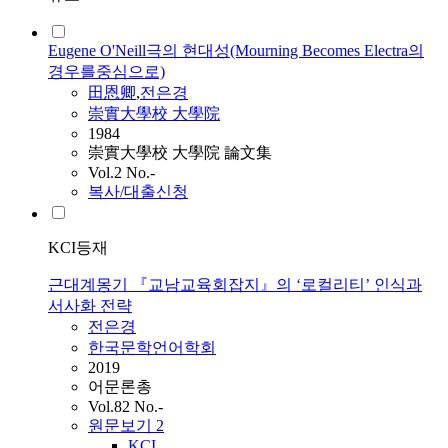
Eugene O'Neill극의 현대성(Mourning Becomes Electra의
경우를중심으로)
田恩卿
,
전은경
崇實大學校 大學院
1984
崇實大學校 大學院 論文集
Vol.2 No.-
복사/대출신청
KCI등재
근대계몽기 『교남교육회잡지』의 ‘로컬리티’ 인식과
서사화 전략
전은경
한국문학언어학회
2019
어문론총
Vol.82 No.-
원문보기
2
KCI