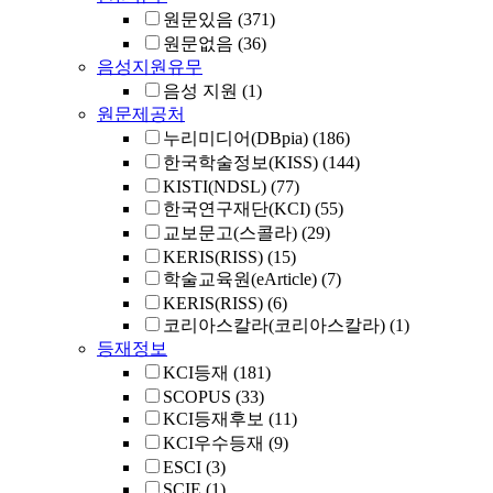
원문있음
(371)
원문없음
(36)
음성지원유무
음성 지원
(1)
원문제공처
누리미디어(DBpia)
(186)
한국학술정보(KISS)
(144)
KISTI(NDSL)
(77)
한국연구재단(KCI)
(55)
교보문고(스콜라)
(29)
KERIS(RISS)
(15)
학술교육원(eArticle)
(7)
KERIS(RISS)
(6)
코리아스칼라(코리아스칼라)
(1)
등재정보
KCI등재
(181)
SCOPUS
(33)
KCI등재후보
(11)
KCI우수등재
(9)
ESCI
(3)
SCIE
(1)