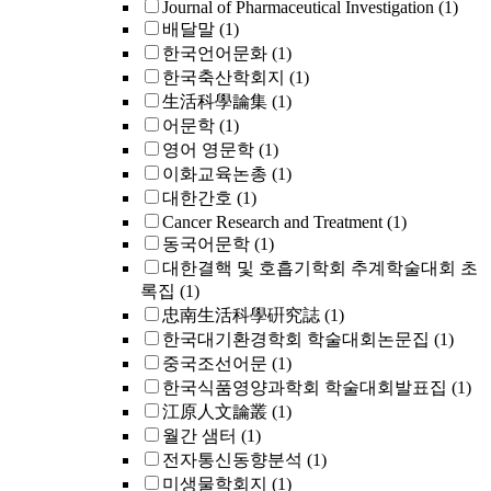
Journal of Pharmaceutical Investigation
(1)
배달말
(1)
한국언어문화
(1)
한국축산학회지
(1)
生活科學論集
(1)
어문학
(1)
영어 영문학
(1)
이화교육논총
(1)
대한간호
(1)
Cancer Research and Treatment
(1)
동국어문학
(1)
대한결핵 및 호흡기학회 추계학술대회 초
록집
(1)
忠南生活科學硏究誌
(1)
한국대기환경학회 학술대회논문집
(1)
중국조선어문
(1)
한국식품영양과학회 학술대회발표집
(1)
江原人文論叢
(1)
월간 샘터
(1)
전자통신동향분석
(1)
미생물학회지
(1)