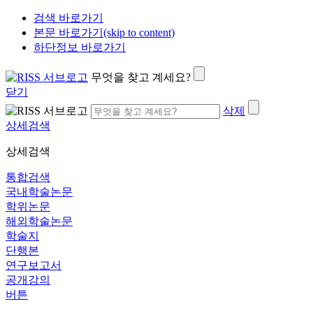
검색 바로가기
본문 바로가기(skip to content)
하단정보 바로가기
무엇을 찾고 계세요?
닫기
삭제
상세검색
상세검색
통합검색
국내학술논문
학위논문
해외학술논문
학술지
단행본
연구보고서
공개강의
버튼