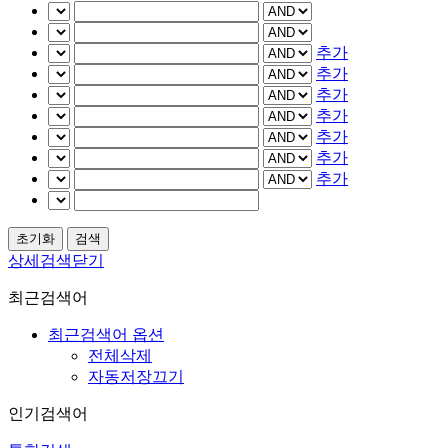
추가
추가
추가
추가
추가
추가
추가
상세검색닫기
최근검색어
최근검색어 옵션
전체삭제
자동저장끄기
인기검색어