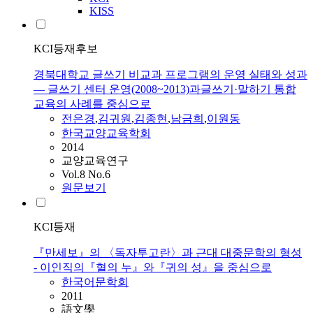
KISS
KCI등재후보
경북대학교 글쓰기 비교과 프로그램의 운영 실태와 성과
― 글쓰기 센터 운영(2008~2013)과글쓰기·말하기 통합
교육의 사례를 중심으로
전은경
,
김귀원
,
김종현
,
남금희
,
이원동
한국교양교육학회
2014
교양교육연구
Vol.8 No.6
원문보기
KCI등재
『만세보』의 〈독자투고란〉과 근대 대중문학의 형성
- 이인직의『혈의 누』와『귀의 성』을 중심으로
한국어문학회
2011
語文學