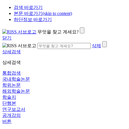
검색 바로가기
본문 바로가기(skip to content)
하단정보 바로가기
무엇을 찾고 계세요?
닫기
삭제
상세검색
상세검색
통합검색
국내학술논문
학위논문
해외학술논문
학술지
단행본
연구보고서
공개강의
버튼