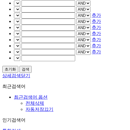
추가
추가
추가
추가
추가
추가
추가
상세검색닫기
최근검색어
최근검색어 옵션
전체삭제
자동저장끄기
인기검색어