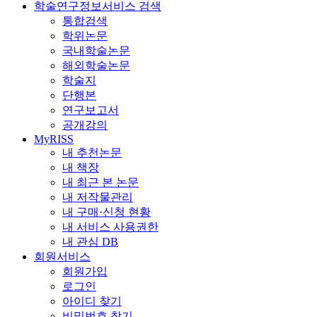
학술연구정보서비스 검색
통합검색
학위논문
국내학술논문
해외학술논문
학술지
단행본
연구보고서
공개강의
MyRISS
내 추천논문
내 책장
내 최근 본 논문
내 저작물관리
내 구매·신청 현황
내 서비스 사용권한
내 관심 DB
회원서비스
회원가입
로그인
아이디 찾기
비밀번호 찾기