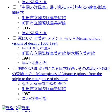
복사/대출신청
『中國の洋風畵』展 : 明末から淸時代の繪畵·版畵·
揷繪本
町田市立國際版畵美術館
町田市立國際版畵美術館
1995
복사/대출신청
死にいたる美術-メメント モリ = Memento mori :
visions of death c.1500-1994
다카야마, 히로시
町田市立國際版畵美術館 栃木縣立美術館
1994
복사/대출신청
開館記念展 名作に見る日本版画 : その源流から錦絵
の登場まで = Masterpieces of Japanese prints : from the
origin to the emergence of nishiki-e
정전
시립
국제판화
미술관
町田市立国際版画美術館
1987
복사/대출신청
1
2