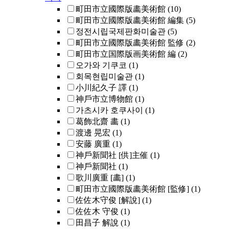
町田市立國際版畵美術館
(10)
町田市立國際版畵美術館 編集
(5)
정전시립국제판화미술관
(5)
町田市立國際版畵美術館 監修
(2)
町田市立国際版画美術館 編
(2)
오가와 기쿠코
(1)
회목현립미술관
(1)
小川紀久子 譯
(1)
神戶市立博物館
(1)
가츠시카 호쿠사이
(1)
葛飾北齋 畵
(1)
渡邊 晃宏
(1)
安藤 廣重
(1)
神戶新聞社 [供]主催
(1)
神戶新聞社
(1)
歌川廣重 [畵]
(1)
町田市立國際版畵美術館 [監修]
(1)
佐佐木守俊 [解說]
(1)
佐佐木 守俊
(1)
田昌子 解說
(1)