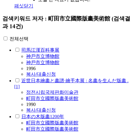
패싯닫기
검색키워드
저자 : 町田市立國際版畵美術館
(검색결
과 14건)
전체선택
司馬江漢百科事展
神戶市立博物館
神戶市立博物館
1996
복사/대출신청
近世日本繪畵と畵譜·繪手本展 : 名畵を生んだ版畵 .
[1]
정전
시립
국제판화
미술관
町田市立國際版畵美術館
1990
복사/대출신청
日本の木版畵1200年
町田市立國際版畵美術館
町田市立國際版畵美術館