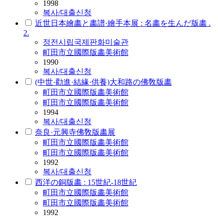
1998
복사/대출신청
近世日本繪畵と畵譜·繪手本展 : 名畵を生んだ版畵 .
2.
정전
시립
국제판화
미술관
町田市立國際版畵美術館
1990
복사/대출신청
(中世·勸進·結緣·供養)大和路の佛敎版畵
町田市立國際版畵美術館
町田市立國際版畵美術館
1994
복사/대출신청
奈良·元興寺佛敎版畵展
町田市立國際版畵美術館
町田市立國際版畵美術館
1992
복사/대출신청
西洋の銅版畵 : 15世紀-18世紀
町田市立國際版畵美術館
町田市立國際版畵美術館
1992