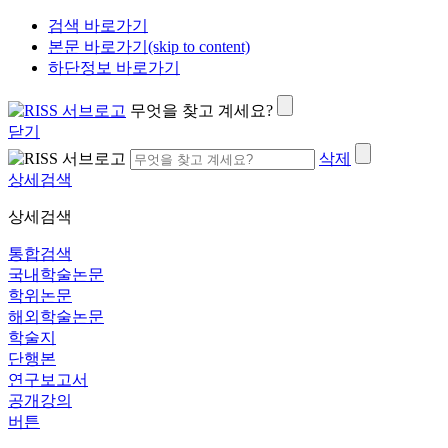
검색 바로가기
본문 바로가기(skip to content)
하단정보 바로가기
무엇을 찾고 계세요?
닫기
삭제
상세검색
상세검색
통합검색
국내학술논문
학위논문
해외학술논문
학술지
단행본
연구보고서
공개강의
버튼