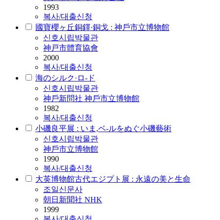
1993
복사/대출신청
國寶櫻ヶ丘銅鐸·銅戈 : 神戶市立博物館
신호
시립
박물관
神戸市體育協會
2000
복사/대출신청
海のシルク·ロ-ド
신호
시립
박물관
神戶新問社 神戶市立博物館
1982
복사/대출신청
小磯良平展 : いま,ベ-ルをぬぐ小磯藝術
신호
시립
박물관
神戶市立博物館
1990
복사/대출신청
大英博物館古代エジプト展 : 永遠の美と生命
조일신문사
朝日新聞社 NHK
1999
복사/대출신청