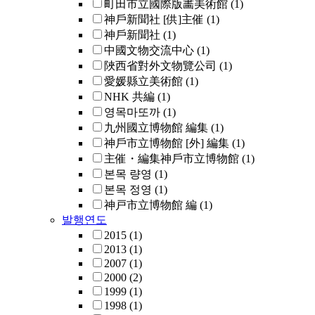
町田市立國際版畵美術館
(1)
神戶新聞社 [供]主催
(1)
神戶新聞社
(1)
中國文物交流中心
(1)
陜西省對外文物覽公司
(1)
愛媛縣立美術館
(1)
NHK 共編
(1)
영목마또까
(1)
九州國立博物館 編集
(1)
神戶市立博物館 [外] 編集
(1)
主催・編集神戶市立博物館
(1)
본목 량영
(1)
본목 정영
(1)
神戸市立博物館 編
(1)
발행연도
2015
(1)
2013
(1)
2007
(1)
2000
(2)
1999
(1)
1998
(1)