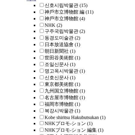
신호시립박물관
(15)
神戶市立博物館 編
(11)
神戶市立博物館
(4)
NHK
(2)
구주국립박물관
(2)
동경도미술관
(2)
日本放送協會
(1)
朝日新聞社
(1)
世田谷美術館
(1)
조일신문사
(1)
명고옥시박물관
(1)
신호신문사
(1)
東京都美術館
(1)
九州国立博物館
(1)
名古屋市博物館
(1)
福岡市博物館
(1)
복강시박물관
(1)
Kobe shiritsu Hakubutsukan
(1)
NHKプロモ-ション
(1)
NHKプロモ-ション 編集
(1)