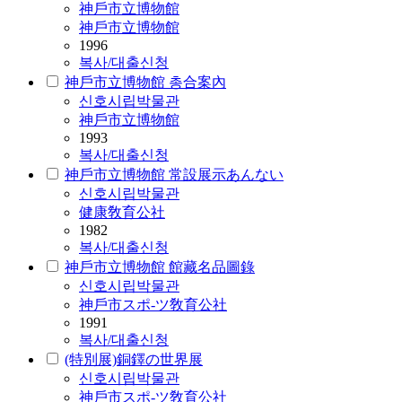
神戶市立博物館
神戶市立博物館
1996
복사/대출신청
神戶市立博物館 총合案內
신호
시립
박물관
神戶市立博物館
1993
복사/대출신청
神戶市立博物館 常設展示あんない
신호
시립
박물관
健康敎育公社
1982
복사/대출신청
神戶市立博物館 館藏名品圖錄
신호
시립
박물관
神戶市スポ-ツ敎育公社
1991
복사/대출신청
(特別展)銅鐸の世界展
신호
시립
박물관
神戶市スポ-ツ敎育公社