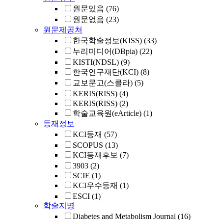
원문있음
(76)
원문없음
(23)
원문제공처
한국학술정보(KISS)
(33)
누리미디어(DBpia)
(22)
KISTI(NDSL)
(9)
한국연구재단(KCI)
(8)
교보문고(스콜라)
(5)
KERIS(RISS)
(4)
KERIS(RISS)
(2)
학술교육원(eArticle)
(1)
등재정보
KCI등재
(57)
SCOPUS
(13)
KCI등재후보
(7)
3903
(2)
SCIE
(1)
KCI우수등재
(1)
ESCI
(1)
학술지명
Diabetes and Metabolism Journal
(16)