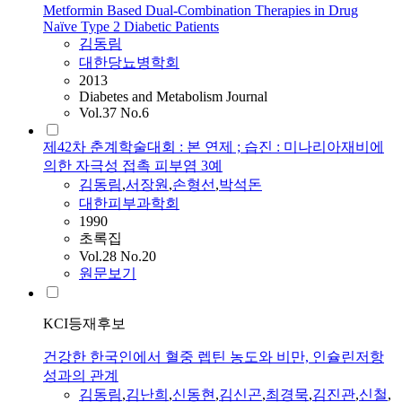
Metformin Based Dual-Combination Therapies in Drug
Naïve Type 2 Diabetic Patients
김동림
대한당뇨병학회
2013
Diabetes and Metabolism Journal
Vol.37 No.6
제42차 춘계학술대회 : 본 연제 ; 습진 : 미나리아재비에
의한 자극성 접촉 피부염 3예
김동림
,
서장원
,
손형선
,
박석돈
대한피부과학회
1990
초록집
Vol.28 No.20
원문보기
KCI등재후보
건강한 한국인에서 혈중 렙틴 농도와 비만, 인슐린저항
성과의 관계
김동림
,
김난희
,
신동현
,
김신곤
,
최경묵
,
김진관
,
신철
,