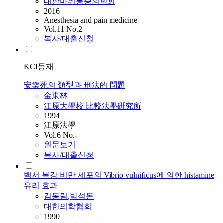
대한마취통증의학회
2016
Anesthesia and pain medicine
Vol.11 No.2
복사/대출신청
KCI등재
安樂死의 類型과 刑法的 問題
金東林
江原大學校 比較法學硏究所
1994
江原法學
Vol.6 No.-
원문보기
복사/대출신청
백서 복강 비만 세포의 Vibrio vulnificus에 의한 histamine
유리 효과
김동림
,
박석돈
대한의학협회
1990