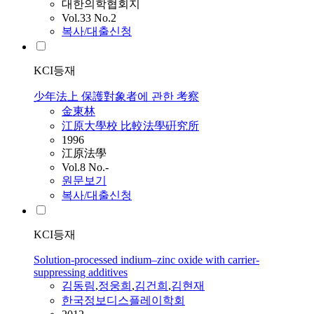
대한의학협회지
Vol.33 No.2
복사/대출신청
KCI등재
少年法上 保護對象者에 관한 考察
金東林
江原大學校 比較法學硏究所
1996
江原法學
Vol.8 No.-
원문보기
복사/대출신청
KCI등재
Solution-processed indium–zinc oxide with carrier-
suppressing additives
김동림
,
정웅희
,
김건희
,
김현재
한국정보디스플레이학회