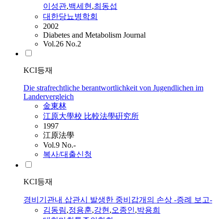
이성관
,
백세현
,
최동섭
대한당뇨병학회
2002
Diabetes and Metabolism Journal
Vol.26 No.2
KCI등재
Die strafrechtliche berantwortlichkeit von Jugendlichen im
Landervergleich
金東林
江原大學校 比較法學硏究所
1997
江原法學
Vol.9 No.-
복사/대출신청
KCI등재
경비기관내 삽관시 발생한 중비갑개의 손상 -증례 보고-
김동림
,
정용훈
,
강현
,
오종인
,
박용희