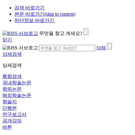
검색 바로가기
본문 바로가기(skip to content)
하단정보 바로가기
무엇을 찾고 계세요?
닫기
삭제
상세검색
상세검색
통합검색
국내학술논문
학위논문
해외학술논문
학술지
단행본
연구보고서
공개강의
버튼