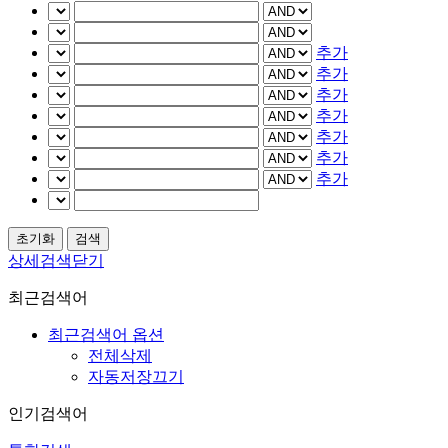
추가
추가
추가
추가
추가
추가
추가
상세검색닫기
최근검색어
최근검색어 옵션
전체삭제
자동저장끄기
인기검색어