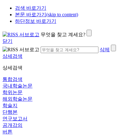
검색 바로가기
본문 바로가기(skip to content)
하단정보 바로가기
무엇을 찾고 계세요?
닫기
삭제
상세검색
상세검색
통합검색
국내학술논문
학위논문
해외학술논문
학술지
단행본
연구보고서
공개강의
버튼