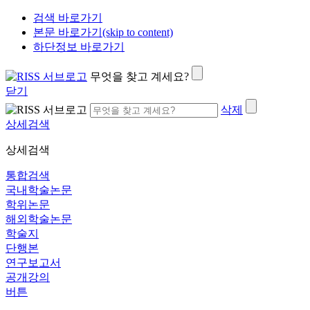
검색 바로가기
본문 바로가기(skip to content)
하단정보 바로가기
무엇을 찾고 계세요?
닫기
삭제
상세검색
상세검색
통합검색
국내학술논문
학위논문
해외학술논문
학술지
단행본
연구보고서
공개강의
버튼