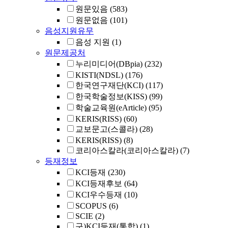
원문있음
(583)
원문없음
(101)
음성지원유무
음성 지원
(1)
원문제공처
누리미디어(DBpia)
(232)
KISTI(NDSL)
(176)
한국연구재단(KCI)
(117)
한국학술정보(KISS)
(99)
학술교육원(eArticle)
(95)
KERIS(RISS)
(60)
교보문고(스콜라)
(28)
KERIS(RISS)
(8)
코리아스칼라(코리아스칼라)
(7)
등재정보
KCI등재
(230)
KCI등재후보
(64)
KCI우수등재
(10)
SCOPUS
(6)
SCIE
(2)
구)KCI등재(통합)
(1)