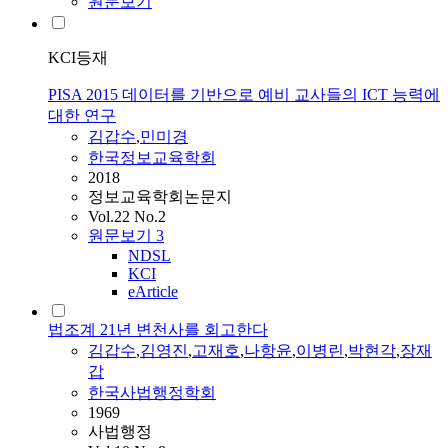
원문보기
KCI등재
PISA 2015 데이터를 기반으로 예비 교사들의 ICT 능력에
대한 연구
김갑수
,
민미경
한국정보교육학회
2018
정보교육학회논문지
Vol.22 No.2
원문보기
3
NDSL
KCI
eArticle
법조계 21년 변천사를 회고한다
김갑수
,
김영진
,
고재호
,
나항윤
,
이병린
,
박현각
,
장재
갑
한국사법행정학회
1969
사법행정