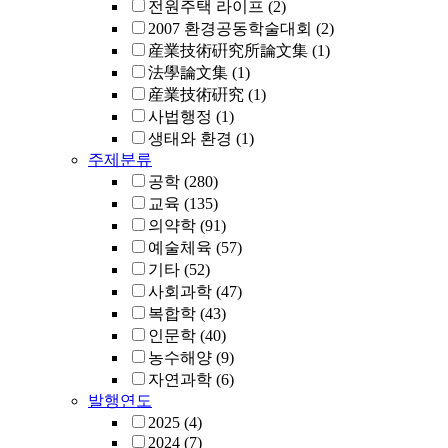
전원주택 라이프
(2)
2007 환경공동학술대회
(2)
産業技術硏究所論文集
(1)
法學論文集
(1)
産業技術硏究
(1)
사법행정
(1)
생태와 환경
(1)
주제분류
공학
(280)
교육
(135)
의약학
(91)
예술체육
(57)
기타
(52)
사회과학
(47)
복합학
(43)
인문학
(40)
농수해양
(9)
자연과학
(6)
발행연도
2025
(4)
2024
(7)