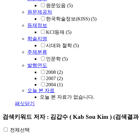
원문있음
(5)
원문제공처
한국학술정보(KISS)
(5)
등재정보
KCI등재
(5)
학술지명
시대와 철학
(5)
주제분류
인문학
(5)
발행연도
2008
(2)
2007
(2)
2004
(1)
오늘 본 자료
오늘 본 자료가 없습니다.
패싯닫기
검색키워드
저자 : 김갑수 ( Kab Sou Kim )
(검색결과 
전체선택