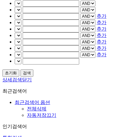
추가
추가
추가
추가
추가
추가
추가
상세검색닫기
최근검색어
최근검색어 옵션
전체삭제
자동저장끄기
인기검색어