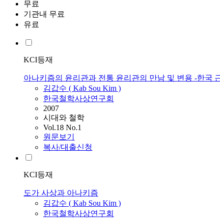
무료
기관내 무료
유료
KCI등재
아나키즘의 윤리관과 전통 윤리관의 만남 및 변용 -한국 
김갑수
(
Kab
Sou
Kim
)
한국철학사상연구회
2007
시대와 철학
Vol.18 No.1
원문보기
복사/대출신청
KCI등재
도가 사상과 아나키즘
김갑수
(
Kab
Sou
Kim
)
한국철학사상연구회