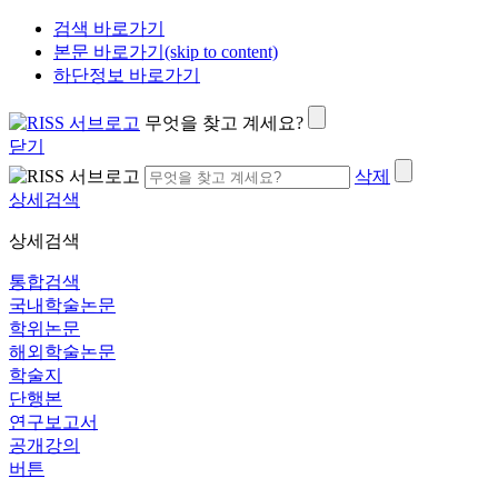
검색 바로가기
본문 바로가기(skip to content)
하단정보 바로가기
무엇을 찾고 계세요?
닫기
삭제
상세검색
상세검색
통합검색
국내학술논문
학위논문
해외학술논문
학술지
단행본
연구보고서
공개강의
버튼