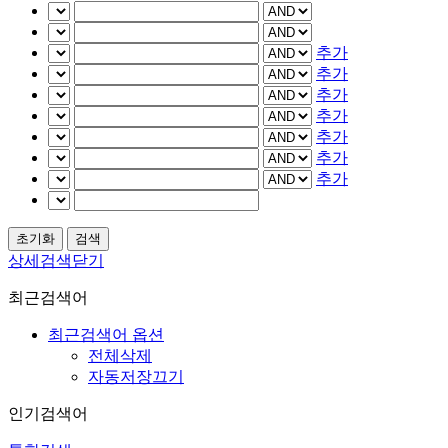
추가
추가
추가
추가
추가
추가
추가
상세검색닫기
최근검색어
최근검색어 옵션
전체삭제
자동저장끄기
인기검색어