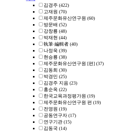
김경주
(422)
고재원
(70)
제주문화유산연구원
(60)
방문배
(52)
강창룡
(48)
박재현
(44)
執筆·編輯者
(40)
나정욱
(39)
현승룡
(38)
제주문화유산연구원 [편]
(37)
김동희
(30)
박경민
(25)
김경주 지음
(23)
홍순옥
(22)
한국교육과정평가원
(19)
제주문화유산연구원 편
(19)
전영원
(19)
공동연구자
(17)
연구기관
(15)
김동국
(14)