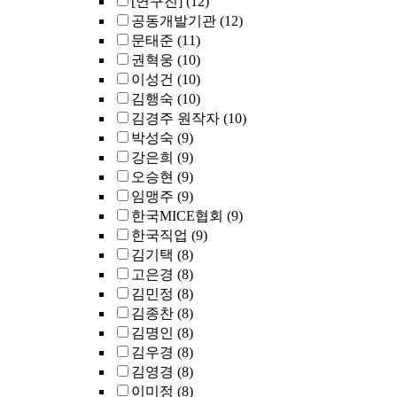
[연구진]
(12)
공동개발기관
(12)
문태준
(11)
권혁웅
(10)
이성건
(10)
김행숙
(10)
김경주 원작자
(10)
박성숙
(9)
강은희
(9)
오승현
(9)
임맹주
(9)
한국MICE협회
(9)
한국직업
(9)
김기택
(8)
고은경
(8)
김민정
(8)
김종찬
(8)
김명인
(8)
김우경
(8)
김영경
(8)
이미정
(8)