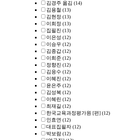
김경주 옮김
(14)
김용철
(13)
김현정
(13)
이희정
(13)
집필진
(13)
이은성
(12)
이승우
(12)
김종갑
(12)
이희준
(12)
정향진
(12)
김응수
(12)
이혜진
(12)
윤은주
(12)
김성복
(12)
이혜린
(12)
최재길
(12)
한국교육과정평가원 [편]
(12)
인효연
(12)
대표집필자
(12)
박보람
(12)