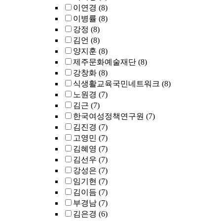
이연경
(8)
이병률
(8)
강정
(8)
김언
(8)
양지훈
(8)
제주문화예술재단
(8)
강창화
(8)
식생활교육국민네트워크
(8)
노원경
(7)
김근
(7)
한국여성정책연구원
(7)
김진경
(7)
고영민
(7)
김혜영
(7)
김선우
(7)
강성은
(7)
임기현
(7)
김이듬
(7)
부경남
(7)
김은경
(6)