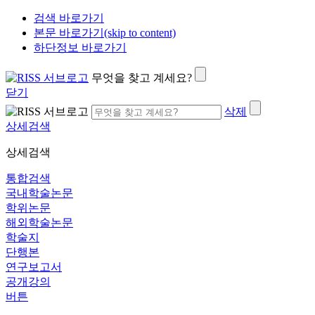
검색 바로가기
본문 바로가기(skip to content)
하단정보 바로가기
무엇을 찾고 계세요?
닫기
삭제
상세검색
상세검색
통합검색
국내학술논문
학위논문
해외학술논문
학술지
단행본
연구보고서
공개강의
버튼