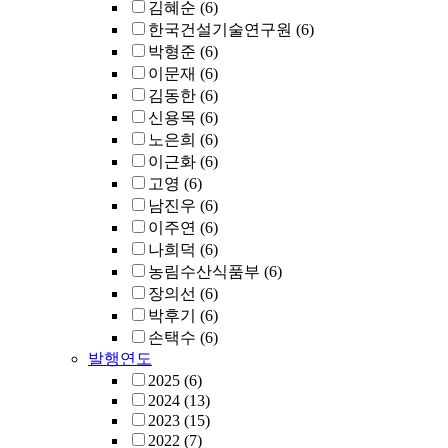
김혜순
(6)
한국건설기술연구원
(6)
박형준
(6)
이문재
(6)
김동한
(6)
신용목
(6)
노은희
(6)
이근화
(6)
고영
(6)
남진우
(6)
이주연
(6)
나희덕
(6)
농림수산식품부
(6)
장의선
(6)
박후기
(6)
손택수
(6)
발행연도
2025
(6)
2024
(13)
2023
(15)
2022
(7)