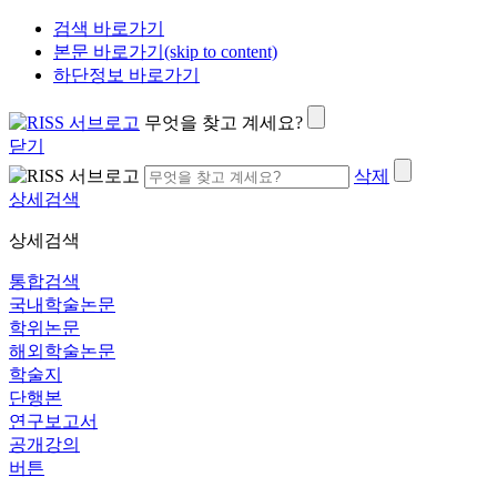
검색 바로가기
본문 바로가기(skip to content)
하단정보 바로가기
무엇을 찾고 계세요?
닫기
삭제
상세검색
상세검색
통합검색
국내학술논문
학위논문
해외학술논문
학술지
단행본
연구보고서
공개강의
버튼