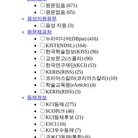
원문있음
(671)
원문없음
(65)
음성지원유무
음성 지원
(3)
원문제공처
누리미디어(DBpia)
(416)
KISTI(NDSL)
(164)
한국학술정보(KISS)
(96)
교보문고(스콜라)
(90)
한국연구재단(KCI)
(53)
KERIS(RISS)
(25)
코리아스칼라(코리아스칼라)
(10)
학술교육원(eArticle)
(4)
KERIS(RISS)
(3)
등재정보
KCI등재
(275)
SCOPUS
(46)
KCI등재후보
(21)
ESCI
(10)
KCI우수등재
(7)
구)KCI등재(통합)
(6)