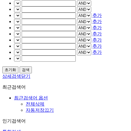
추가
추가
추가
추가
추가
추가
추가
상세검색닫기
최근검색어
최근검색어 옵션
전체삭제
자동저장끄기
인기검색어