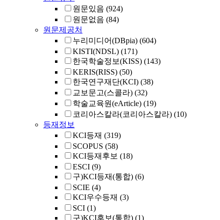
원문있음
(924)
원문없음
(84)
원문제공처
누리미디어(DBpia)
(604)
KISTI(NDSL)
(171)
한국학술정보(KISS)
(143)
KERIS(RISS)
(50)
한국연구재단(KCI)
(38)
교보문고(스콜라)
(32)
학술교육원(eArticle)
(19)
코리아스칼라(코리아스칼라)
(10)
등재정보
KCI등재
(319)
SCOPUS
(58)
KCI등재후보
(18)
ESCI
(9)
구)KCI등재(통합)
(6)
SCIE
(4)
KCI우수등재
(3)
SCI
(1)
구)KCI후보(통합)
(1)