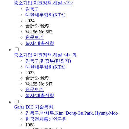
중소기업 지원정책 해설 <19>
김동구
대한세무협회(KTA)
2024
會計와 稅務
Vol.56 No.662
원문보기
복사/대출신청
중소기업 지원정책 해설 <4> 외
김동구
,
편집부(편집자)
대한세무협회(KTA)
2023
會計와 稅務
Vol.55 No.647
원문보기
복사/대출신청
GaAs DIC 기술동향
김동구
,
박형무
,
Kim, Dong-Gu
,
Park, Hyung-Moo
한국전자통신연구원
1988