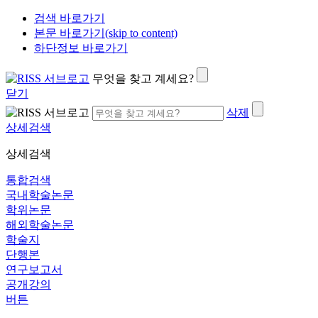
검색 바로가기
본문 바로가기(skip to content)
하단정보 바로가기
무엇을 찾고 계세요?
닫기
삭제
상세검색
상세검색
통합검색
국내학술논문
학위논문
해외학술논문
학술지
단행본
연구보고서
공개강의
버튼