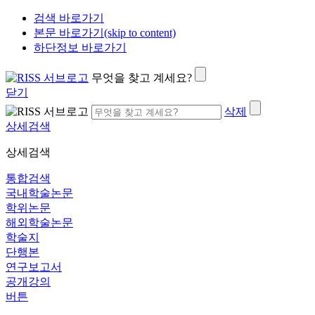
검색 바로가기
본문 바로가기(skip to content)
하단정보 바로가기
무엇을 찾고 계세요?
닫기
삭제
상세검색
상세검색
통합검색
국내학술논문
학위논문
해외학술논문
학술지
단행본
연구보고서
공개강의
버튼