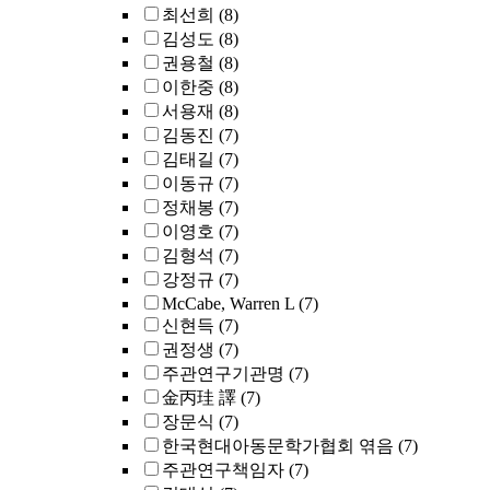
최선희
(8)
김성도
(8)
권용철
(8)
이한중
(8)
서용재
(8)
김동진
(7)
김태길
(7)
이동규
(7)
정채봉
(7)
이영호
(7)
김형석
(7)
강정규
(7)
McCabe, Warren L
(7)
신현득
(7)
권정생
(7)
주관연구기관명
(7)
金丙珪 譯
(7)
장문식
(7)
한국현대아동문학가협회 엮음
(7)
주관연구책임자
(7)