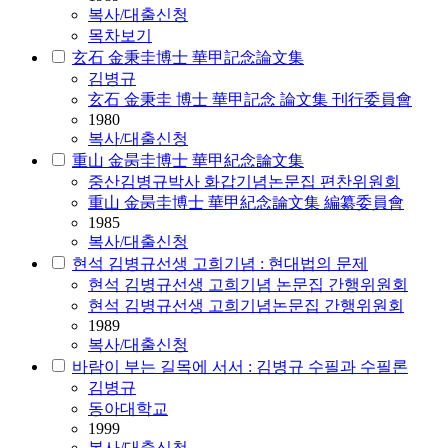
복사/대출신청
목차보기
玄石 金秉圭博士 華甲記念論文集
김병규
玄石 金秉圭 博士 華甲記念 論文集 刊行委員會
1980
복사/대출신청
重山 金昺圭博士 華甲紀念論文集
중산
김병규
박사 화갑기념논문집 편찬위원회
重山 金昺圭博士 華甲紀念論文集 編纂委員會
1985
복사/대출신청
현석 김병규선생 고희기념 : 현대법의 문제
현석
김병규
선생 고희기념 논문집 간행위원회
현석 김병규선생 고희기념논문집 간행위원회
1989
복사/대출신청
바람이 부는 길목에 서서 : 김병규 수필과 수필론
김병규
동아대학교
1999
복사/대출신청