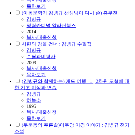
목차보기
(아동문학가 김병규 선생님이 다시 쓴) 흥부전
김병규
영림카디널 알라딘북스
2014
복사/대출신청
시련의 강을 건너 : 김병규 수필집
김병규
수필과비평사
2009
복사/대출신청
목차보기
(김병규와 함께하는) 캐드 여행 . 1 , 2차원 도형에 대
한 기초 지식과 연습
김병규
하늘소
1995
복사/대출신청
목차보기
(두문동의 푸른솔)이우당 이경 이야기 : 김병규 전기
소설