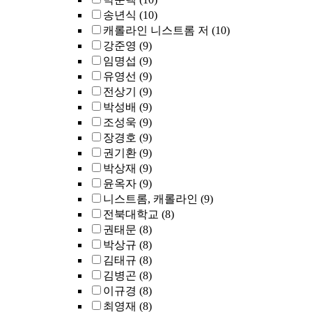
송년식
(10)
캐롤라인 니스트롬 저
(10)
강준영
(9)
임명섭
(9)
유영선
(9)
전상기
(9)
박성배
(9)
조성욱
(9)
장경호
(9)
권기환
(9)
박상재
(9)
윤옥자
(9)
니스트롬, 캐롤라인
(9)
전북대학교
(8)
권태문
(8)
박상규
(8)
김태규
(8)
김병곤
(8)
이규경
(8)
최영재
(8)