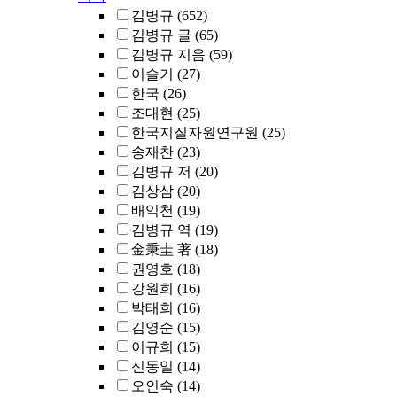
김병규
(652)
김병규 글
(65)
김병규 지음
(59)
이슬기
(27)
한국
(26)
조대현
(25)
한국지질자원연구원
(25)
송재찬
(23)
김병규 저
(20)
김상삼
(20)
배익천
(19)
김병규 역
(19)
金秉圭 著
(18)
권영호
(18)
강원희
(16)
박태희
(16)
김영순
(15)
이규희
(15)
신동일
(14)
오인숙
(14)