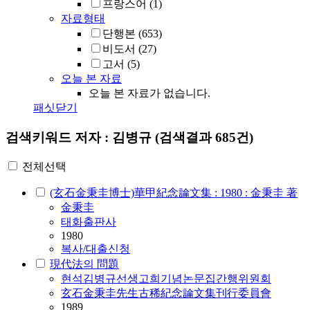
프랑스어
(1)
자료형태
단행본
(653)
비도서
(27)
고서
(5)
오늘 본 자료
오늘 본 자료가 없습니다.
패싯닫기
검색키워드
저자 : 김병규
(검색결과 685건)
전체선택
(玄石金秉圭博士)華甲紀念論文集 : 1980 : 金秉圭 著
金秉圭
태화출판사
1980
복사/대출신청
現代法의 問題
현석
김병규
선생고희기념논문집간행위원회
玄石金秉圭先生古稀紀念論文集刊行委員會
1989