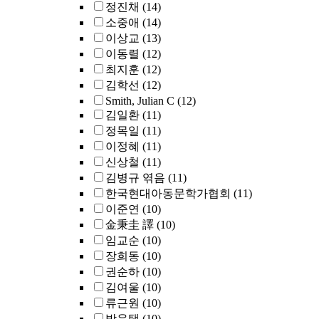
정진채
(14)
소중애
(14)
이상교
(13)
이동렬
(12)
최지훈
(12)
김학선
(12)
Smith, Julian C
(12)
김일환
(11)
정목일
(11)
이정혜
(11)
신상철
(11)
김병규 엮음
(11)
한국현대아동문학가협회
(11)
이준연
(10)
金秉圭 譯
(10)
임교순
(10)
장희동
(10)
권순하
(10)
김여울
(10)
류근원
(10)
박운택
(10)