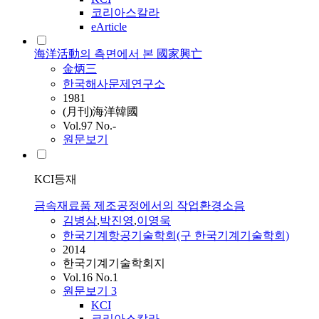
코리아스칼라
eArticle
海洋活動의 측면에서 본 國家興亡
金炳三
한국해사문제연구소
1981
(月刊)海洋韓國
Vol.97 No.-
원문보기
KCI등재
금속재료품 제조공정에서의 작업환경소음
김병삼
,
박진영
,
이영욱
한국기계항공기술학회(구 한국기계기술학회)
2014
한국기계기술학회지
Vol.16 No.1
원문보기
3
KCI
코리아스칼라