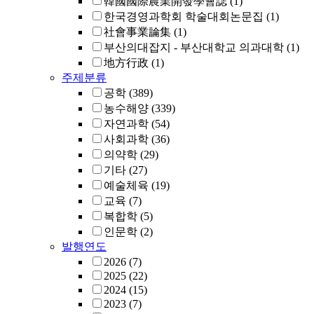
韓國國際農業開發學會誌
(1)
한국경영과학회 학술대회논문집
(1)
社會事業論集
(1)
부산의대잡지 - 부산대학교 의과대학
(1)
地方行政
(1)
주제분류
공학
(389)
농수해양
(339)
자연과학
(54)
사회과학
(36)
의약학
(29)
기타
(27)
예술체육
(19)
교육
(7)
복합학
(5)
인문학
(2)
발행연도
2026
(7)
2025
(22)
2024
(15)
2023
(7)