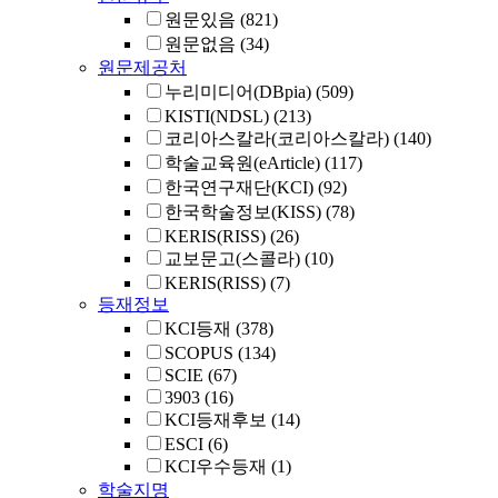
원문있음
(821)
원문없음
(34)
원문제공처
누리미디어(DBpia)
(509)
KISTI(NDSL)
(213)
코리아스칼라(코리아스칼라)
(140)
학술교육원(eArticle)
(117)
한국연구재단(KCI)
(92)
한국학술정보(KISS)
(78)
KERIS(RISS)
(26)
교보문고(스콜라)
(10)
KERIS(RISS)
(7)
등재정보
KCI등재
(378)
SCOPUS
(134)
SCIE
(67)
3903
(16)
KCI등재후보
(14)
ESCI
(6)
KCI우수등재
(1)
학술지명