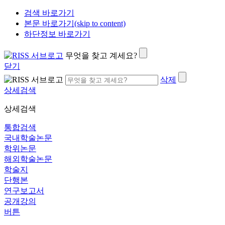
검색 바로가기
본문 바로가기(skip to content)
하단정보 바로가기
무엇을 찾고 계세요?
닫기
삭제
상세검색
상세검색
통합검색
국내학술논문
학위논문
해외학술논문
학술지
단행본
연구보고서
공개강의
버튼