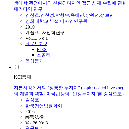
생태학 관점에서의 친환경디자인 접근 체제 수립에 관한
패러다임 연구
김성호
,
김현정
,
박형수
,
윤혜진
,
장원선
,
정보민
경희대학교 부설 디자인연구원
2010
예술· 디자인학연구
Vol.13 No.1
원문보기
2
RISS
스콜라
음성듣기
KCI등재
자본시장에서의 “정통한 투자자” (sophisticated investor)
의 개념과 역할- 미국법상의 “인정투자자”를 중심으로 -
김성호
한국경영법률학회
2016
經營法律
Vol.26 No.3
원문보기