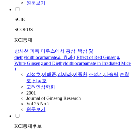
원문보기
SCIE
SCOPUS
KCI등재
방사선 피폭 마우스에서 홍삼, 백삼 및
diethyldithiocarbamate의 효과 ( Effect of Red Ginseng,
White Ginseng and Diethyldithiocarbamate in Irradiated Mice
)
김성호
,
이해준
,
김세라
,
이종환
,
조성기
,
나승렬
,
손창
호
,
신동호
고려인삼학회
2001
Journal of Ginseng Research
Vol.25 No.2
원문보기
KCI등재후보