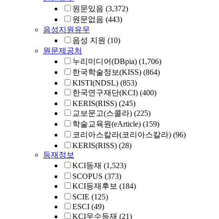
원문있음
(3,372)
원문없음
(443)
음성지원유무
음성 지원
(10)
원문제공처
누리미디어(DBpia)
(1,706)
한국학술정보(KISS)
(864)
KISTI(NDSL)
(853)
한국연구재단(KCI)
(400)
KERIS(RISS)
(245)
교보문고(스콜라)
(225)
학술교육원(eArticle)
(159)
코리아스칼라(코리아스칼라)
(96)
KERIS(RISS)
(28)
등재정보
KCI등재
(1,523)
SCOPUS
(373)
KCI등재후보
(184)
SCIE
(125)
ESCI
(49)
KCI우수등재
(21)