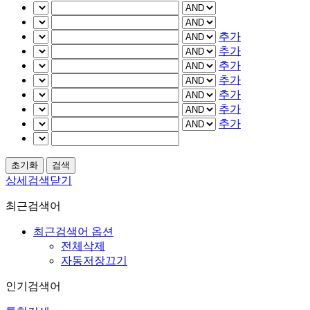
추가
추가
추가
추가
추가
추가
추가
상세검색닫기
최근검색어
최근검색어 옵션
전체삭제
자동저장끄기
인기검색어