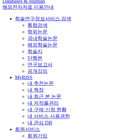
Databases & Journals
해외전자자료 이용안내
학술연구정보서비스 검색
통합검색
학위논문
국내학술논문
해외학술논문
학술지
단행본
연구보고서
공개강의
MyRISS
내 추천논문
내 책장
내 최근 본 논문
내 저작물관리
내 구매·신청 현황
내 서비스 사용권한
내 관심 DB
회원서비스
회원가입