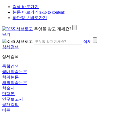
검색 바로가기
본문 바로가기(skip to content)
하단정보 바로가기
무엇을 찾고 계세요?
닫기
삭제
상세검색
상세검색
통합검색
국내학술논문
학위논문
해외학술논문
학술지
단행본
연구보고서
공개강의
버튼