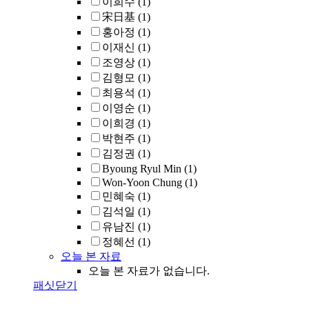
이희수
(1)
宋日基
(1)
홍아정
(1)
이재신
(1)
조영상
(1)
김형모
(1)
최용석
(1)
이영순
(1)
이희경
(1)
박현주
(1)
김정권
(1)
Byoung Ryul Min
(1)
Won-Yoon Chung
(1)
민혜숙
(1)
김석일
(1)
유남진
(1)
정혜선
(1)
오늘 본 자료
오늘 본 자료가 없습니다.
패싯닫기