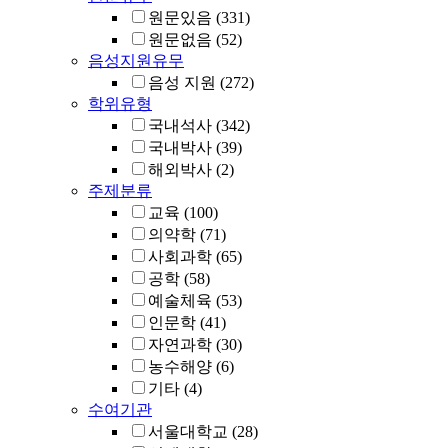
원문있음
(331)
원문없음
(52)
음성지원유무
음성 지원
(272)
학위유형
국내석사
(342)
국내박사
(39)
해외박사
(2)
주제분류
교육
(100)
의약학
(71)
사회과학
(65)
공학
(58)
예술체육
(53)
인문학
(41)
자연과학
(30)
농수해양
(6)
기타
(4)
수여기관
서울대학교
(28)