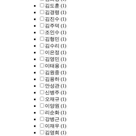
김도훈
(1)
김경령
(1)
김진수
(1)
김주덕
(1)
조인수
(1)
김형민
(1)
김수리
(1)
이은정
(1)
김영민
(1)
이태용
(1)
김원중
(1)
김용하
(1)
안성관
(1)
신병주
(1)
오재규
(1)
이양원
(1)
리순화
(1)
강병근
(1)
이재우
(1)
김영희
(1)