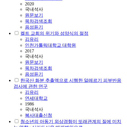
2020
국내석사
원문보기
목차검색조회
음성듣기
켈트 교회의 위기와 섬양식의 절정
김유리
인천가톨릭대학교 대학원
2017
국내석사
원문보기
목차검색조회
음성듣기
한국산 화분 추출액으로 시행한 알레르기 피부반응
검사에 관한 연구
김유리
연세대학교
1986
국내석사
복사대출신청
청소년의 아동기 외상경험이 또래관계의 질에 미치