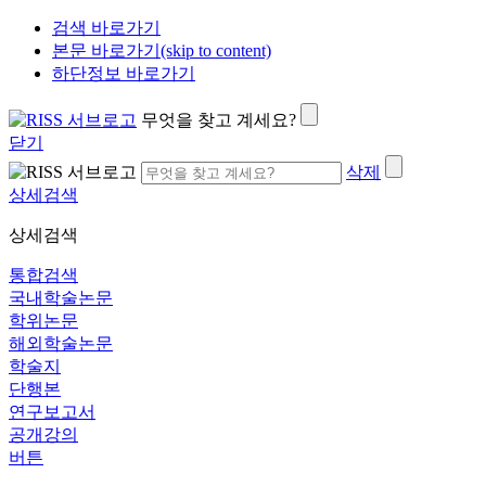
검색 바로가기
본문 바로가기(skip to content)
하단정보 바로가기
무엇을 찾고 계세요?
닫기
삭제
상세검색
상세검색
통합검색
국내학술논문
학위논문
해외학술논문
학술지
단행본
연구보고서
공개강의
버튼