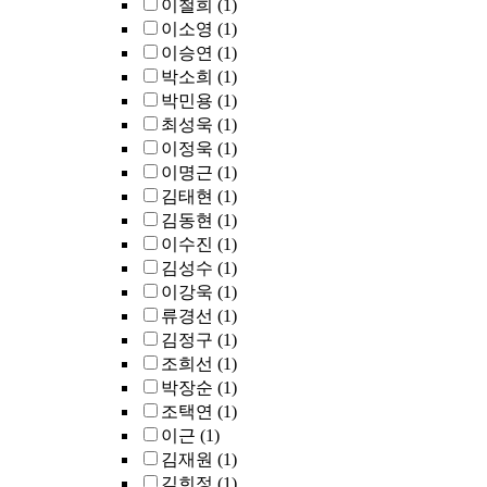
이철희
(1)
이소영
(1)
이승연
(1)
박소희
(1)
박민용
(1)
최성욱
(1)
이정욱
(1)
이명근
(1)
김태현
(1)
김동현
(1)
이수진
(1)
김성수
(1)
이강욱
(1)
류경선
(1)
김정구
(1)
조희선
(1)
박장순
(1)
조택연
(1)
이근
(1)
김재원
(1)
김희정
(1)