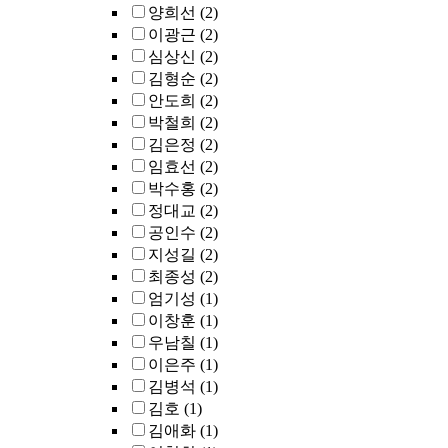
양희선
(2)
이광근
(2)
심상신
(2)
김형순
(2)
안도희
(2)
박철희
(2)
김은정
(2)
임효선
(2)
박수홍
(2)
정대교
(2)
공인수
(2)
지성길
(2)
최종성
(2)
엄기성
(1)
이창훈
(1)
우남칠
(1)
이은주
(1)
김병석
(1)
김호
(1)
김애화
(1)