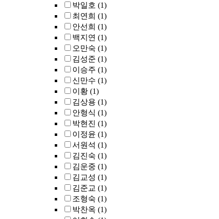
박일호
(1)
최연희
(1)
안선희
(1)
백지연
(1)
오만숙
(1)
김성준
(1)
이승주
(1)
신만수
(1)
이황
(1)
김상용
(1)
안형식
(1)
박현진
(1)
이정윤
(1)
서원석
(1)
김진숙
(1)
김운중
(1)
김교성
(1)
김준교
(1)
조형숙
(1)
박찬옥
(1)