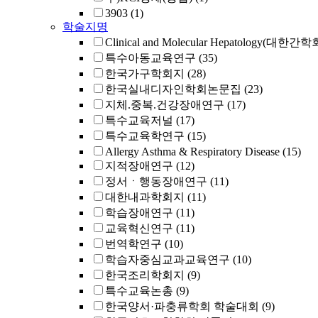
3903
(1)
학술지명
Clinical and Molecular Hepatology(대한간
특수아동교육연구
(35)
한국가구학회지
(28)
한국실내디자인학회논문집
(23)
지체.중복.건강장애연구
(17)
특수교육저널
(17)
특수교육학연구
(15)
Allergy Asthma & Respiratory Disease
(15)
지적장애연구
(12)
정서ㆍ행동장애연구
(11)
대한내과학회지
(11)
학습장애연구
(11)
교육혁신연구
(11)
번역학연구
(10)
학습자중심교과교육연구
(10)
한국조리학회지
(9)
특수교육논총
(9)
한국양서·파충류학회 학술대회
(9)