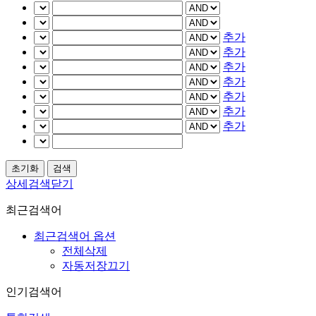
추가
추가
추가
추가
추가
추가
추가
상세검색닫기
최근검색어
최근검색어 옵션
전체삭제
자동저장끄기
인기검색어