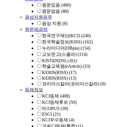
원문있음
(480)
원문없음
(88)
음성지원유무
음성 지원
(8)
원문제공처
한국연구재단(KCI)
(240)
한국학술정보(KISS)
(162)
누리미디어(DBpia)
(154)
교보문고(스콜라)
(114)
KISTI(NDSL)
(61)
학술교육원(eArticle)
(33)
KERIS(RISS)
(17)
KERIS(RISS)
(13)
코리아스칼라(코리아스칼라)
(9)
등재정보
KCI등재
(408)
KCI등재후보
(50)
SCOPUS
(39)
ESCI
(21)
KCI우수등재
(4)
구)KCI등재(통합)
(1)