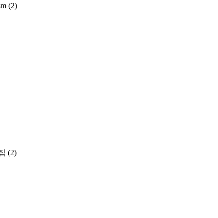
sm
(2)
집
(2)