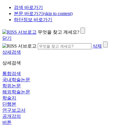
검색 바로가기
본문 바로가기(skip to content)
하단정보 바로가기
무엇을 찾고 계세요?
닫기
삭제
상세검색
상세검색
통합검색
국내학술논문
학위논문
해외학술논문
학술지
단행본
연구보고서
공개강의
버튼