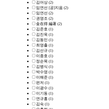
김어상
(2)
임연선 [공]지음
(2)
임연선
(2)
권영조
(2)
金在得 編著
(2)
김준호
(1)
김진욱
(1)
김동민
(1)
최영출
(1)
김선규
(1)
이종호
(1)
정순목
(1)
김병식
(1)
박수영
(1)
이해준
(1)
편저
(1)
이광수
(1)
이기동
(1)
연규홍
(1)
김숙
(1)