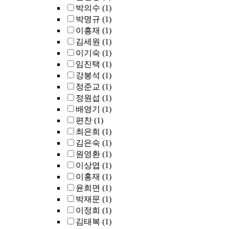
박의수
(1)
박명규
(1)
이흥재
(1)
김세원
(1)
이기숙
(1)
임진택
(1)
강봉석
(1)
정준교
(1)
정원섭
(1)
배영기
(1)
편찬
(1)
최은희
(1)
김은숙
(1)
원영환
(1)
이상엽
(1)
이홍재
(1)
윤희면
(1)
박재문
(1)
이정희
(1)
김태복
(1)