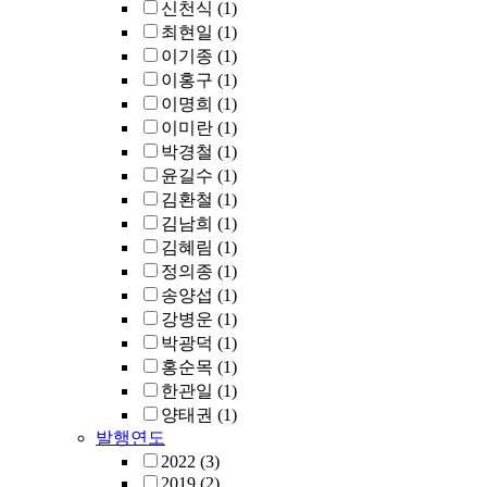
신천식
(1)
최현일
(1)
이기종
(1)
이홍구
(1)
이명희
(1)
이미란
(1)
박경철
(1)
윤길수
(1)
김환철
(1)
김남희
(1)
김혜림
(1)
정의종
(1)
송양섭
(1)
강병운
(1)
박광덕
(1)
홍순목
(1)
한관일
(1)
양태권
(1)
발행연도
2022
(3)
2019
(2)