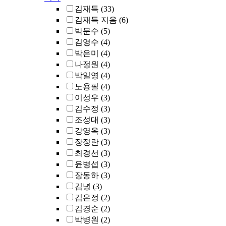
김재득
(33)
김재득 지음
(6)
박문수
(5)
김영수
(4)
박은미
(4)
나정원
(4)
박일영
(4)
노용필
(4)
이성우
(3)
김수정
(3)
조성대
(3)
강영옥
(3)
장정란
(3)
최경선
(3)
윤병섭
(3)
장동하
(3)
김녕
(3)
김은정
(2)
김경순
(2)
박병원
(2)