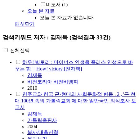
비도서
(1)
오늘 본 자료
오늘 본 자료가 없습니다.
패싯닫기
검색키워드
저자 : 김재득
(검색결과 33건)
전체선택
하우! 빅토리 : 마이너스 인생을 플러스 인생으로 바
꾸는 힘 = How! victory [전자책]
김재득
비전코리아 비전비엠피
2010
천주교와 한국 근·현대의 사회문화적 변동 . 2 , '근·현
대 100년 속의 가톨릭교회'에 대한 일반국민 의식조사 보
고서
김재득
가톨릭출판사
2004
복사/대출신청
목차보기