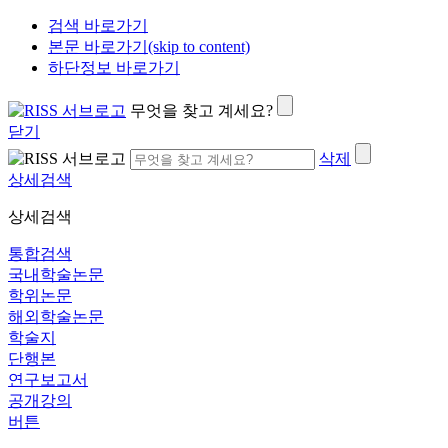
검색 바로가기
본문 바로가기(skip to content)
하단정보 바로가기
무엇을 찾고 계세요?
닫기
삭제
상세검색
상세검색
통합검색
국내학술논문
학위논문
해외학술논문
학술지
단행본
연구보고서
공개강의
버튼