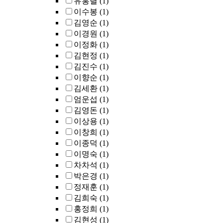
유홍렬
(1)
이수봉
(1)
김영순
(1)
이경원
(1)
이정화
(1)
김현정
(1)
김진수
(1)
이향순
(1)
김세환
(1)
엄운섭
(1)
김영돈
(1)
이상용
(1)
이창희
(1)
이종덕
(1)
이명숙
(1)
차차석
(1)
박은경
(1)
정재훈
(1)
김희숙
(1)
홍정희
(1)
김현성
(1)