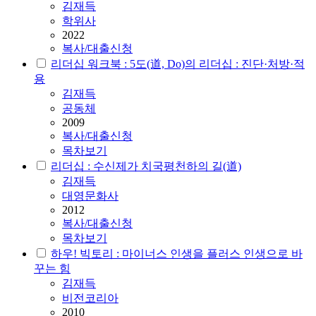
김재득
학위사
2022
복사/대출신청
리더십 워크북 : 5도(道, Do)의 리더십 : 진단·처방·적
용
김재득
공동체
2009
복사/대출신청
목차보기
리더십 : 수신제가 치국평천하의 길(道)
김재득
대영문화사
2012
복사/대출신청
목차보기
하우! 빅토리 : 마이너스 인생을 플러스 인생으로 바
꾸는 힘
김재득
비전코리아
2010