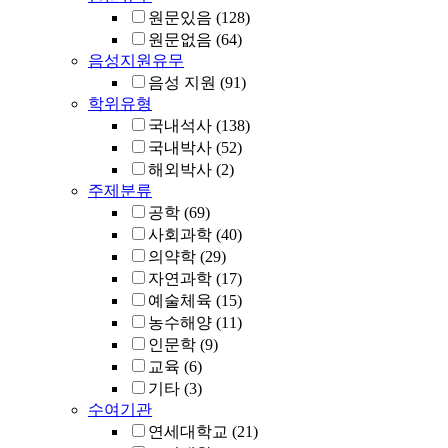
원문있음
(128)
원문없음
(64)
음성지원유무
음성 지원
(91)
학위유형
국내석사
(138)
국내박사
(52)
해외박사
(2)
주제분류
공학
(69)
사회과학
(40)
의약학
(29)
자연과학
(17)
예술체육
(15)
농수해양
(11)
인문학
(9)
교육
(6)
기타
(3)
수여기관
연세대학교
(21)