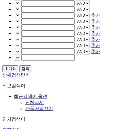
추가
추가
추가
추가
추가
추가
추가
상세검색닫기
최근검색어
최근검색어 옵션
전체삭제
자동저장끄기
인기검색어