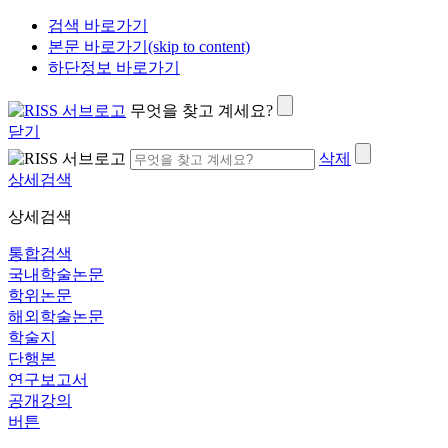
검색 바로가기
본문 바로가기(skip to content)
하단정보 바로가기
무엇을 찾고 계세요?
닫기
삭제
상세검색
상세검색
통합검색
국내학술논문
학위논문
해외학술논문
학술지
단행본
연구보고서
공개강의
버튼