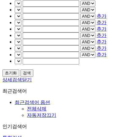
추가
추가
추가
추가
추가
추가
추가
상세검색닫기
최근검색어
최근검색어 옵션
전체삭제
자동저장끄기
인기검색어