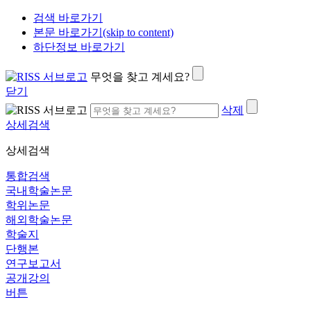
검색 바로가기
본문 바로가기(skip to content)
하단정보 바로가기
무엇을 찾고 계세요?
닫기
삭제
상세검색
상세검색
통합검색
국내학술논문
학위논문
해외학술논문
학술지
단행본
연구보고서
공개강의
버튼