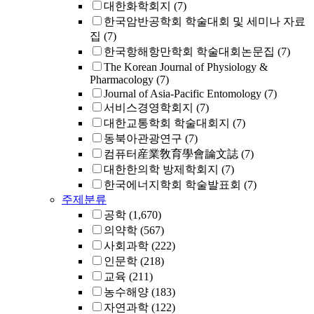
대한화학회지
(7)
한국암반공학회 학술대회 및 세미나 자료
집
(7)
한국항해항만학회 학술대회논문집
(7)
The Korean Journal of Physiology &
Pharmacology
(7)
Journal of Asia-Pacific Entomology
(7)
서비스경영학회지
(7)
대한교통학회 학술대회지
(7)
동북아관광연구
(7)
컴퓨터産業敎育學會論文誌
(7)
대한한의학 방제학회지
(7)
한국에너지학회 학술발표회
(7)
주제분류
공학
(1,670)
의약학
(567)
사회과학
(222)
인문학
(218)
교육
(211)
농수해양
(183)
자연과학
(122)