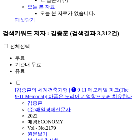
일본어
(7)
오늘 본 자료
오늘 본 자료가 없습니다.
패싯닫기
검색키워드
저자 : 김종훈
(검색결과 3,312건)
전체선택
무료
기관내 무료
유료
[김종훈의 세계건축기행 | ➊ 9·11 메모리얼 파크(The
9·11 Memorial)] 아픔은 도리어 기억함으로써 치유한다
김종훈
(주)매일경제신문사
2022
매경ECONOMY
Vol.- No.2179
원문보기