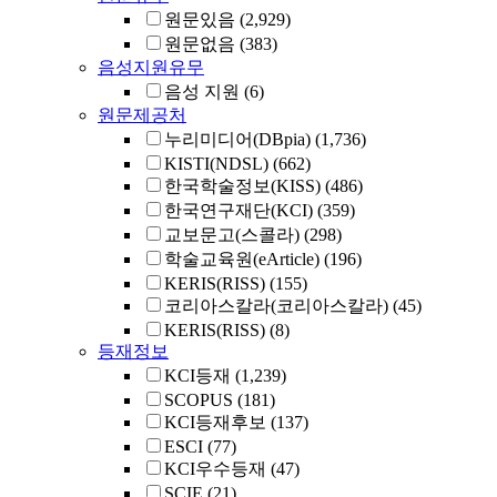
원문있음
(2,929)
원문없음
(383)
음성지원유무
음성 지원
(6)
원문제공처
누리미디어(DBpia)
(1,736)
KISTI(NDSL)
(662)
한국학술정보(KISS)
(486)
한국연구재단(KCI)
(359)
교보문고(스콜라)
(298)
학술교육원(eArticle)
(196)
KERIS(RISS)
(155)
코리아스칼라(코리아스칼라)
(45)
KERIS(RISS)
(8)
등재정보
KCI등재
(1,239)
SCOPUS
(181)
KCI등재후보
(137)
ESCI
(77)
KCI우수등재
(47)
SCIE
(21)