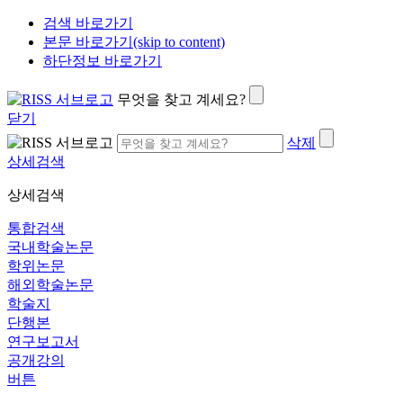
검색 바로가기
본문 바로가기(skip to content)
하단정보 바로가기
무엇을 찾고 계세요?
닫기
삭제
상세검색
상세검색
통합검색
국내학술논문
학위논문
해외학술논문
학술지
단행본
연구보고서
공개강의
버튼