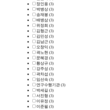
정인용
(3)
박병상
(3)
송재봉
(3)
배병삼
(3)
위정희
(3)
김형근
(3)
김민성
(3)
김남근
(3)
오창익
(3)
곽노현
(3)
문혜경
(3)
황상규
(3)
강주성
(3)
곽차섭
(3)
임선숙
(3)
연구수행기관
(3)
박세길
(3)
서진형
(3)
이유정
(3)
이준필
(3)