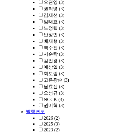
오관영
(3)
권혁영
(3)
김제선
(3)
임태효
(3)
노정렬
(3)
안정민
(3)
배재형
(3)
백주진
(3)
서순탁
(3)
김언경
(3)
예상열
(3)
최보람
(3)
고은광순
(3)
남효선
(3)
오성규
(3)
NCCK
(3)
권미혁
(3)
발행연도
2026
(2)
2025
(3)
2023
(2)