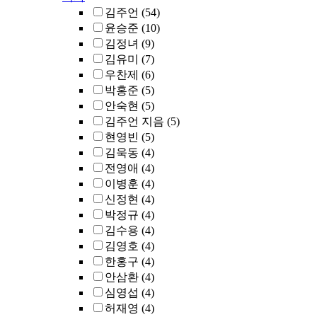
김주언
(54)
윤승준
(10)
김정녀
(9)
김유미
(7)
우찬제
(6)
박홍준
(5)
안숙현
(5)
김주언 지음
(5)
현영빈
(5)
김욱동
(4)
전영애
(4)
이병훈
(4)
신정현
(4)
박정규
(4)
김수용
(4)
김영호
(4)
한홍구
(4)
안삼환
(4)
심영섭
(4)
허재영
(4)