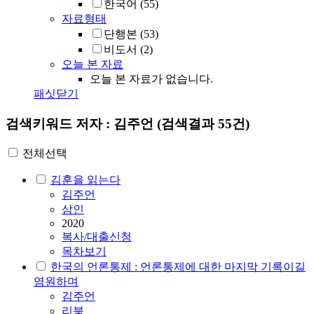
한국어
(55)
자료형태
단행본
(53)
비도서
(2)
오늘 본 자료
오늘 본 자료가 없습니다.
패싯닫기
검색키워드
저자 : 김주언
(검색결과 55건)
전체선택
김훈을 읽는다
김주언
삼인
2020
복사/대출신청
목차보기
한국의 언론통제 : 언론통제에 대한 마지막 기록이길
염원하며
김주언
리북