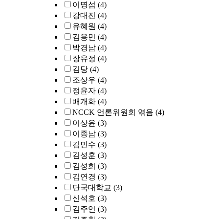
이명섭
(4)
강대진
(4)
유혜원
(4)
김용민
(4)
박경남
(4)
장유정
(4)
김당
(4)
조상우
(4)
정윤자
(4)
배개화
(4)
NCCK 언론위원회 엮음
(4)
이상윤
(3)
이종남
(3)
김민수
(3)
김성훈
(3)
김성희
(3)
김연경
(3)
단국대학교
(3)
신석호
(3)
김주연
(3)