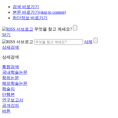
검색 바로가기
본문 바로가기(skip to content)
하단정보 바로가기
무엇을 찾고 계세요?
닫기
삭제
상세검색
상세검색
통합검색
국내학술논문
학위논문
해외학술논문
학술지
단행본
연구보고서
공개강의
버튼