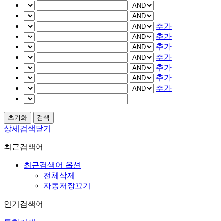
추가
추가
추가
추가
추가
추가
추가
상세검색닫기
최근검색어
최근검색어 옵션
전체삭제
자동저장끄기
인기검색어