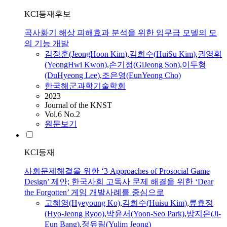
KCI등재후보
곡사화기 해상 피해효과 분석을 위한 임무급 모델의 모
의 기능 개발
김정훈(JeongHoon
Kim
)
,
김희수
(
HuiSu
Kim
)
,
권영휘
(YeongHwi Kwon)
,
손기정(GiJeong Son)
,
이두형
(DuHyeong Lee)
,
조은영(EunYeong Cho)
한국해군과학기술학회
2023
Journal of the KNST
Vol.6 No.2
원문보기
KCI등재
사회문제해결을 위한 ‘3 Approaches of Prosocial Game
Design’ 제안; 한국사회 고독사 문제 해결을 위한 ‘Dear
the Forgotten’ 게임 개발사례를 중심으로
고혜영(Hyeyoung Ko)
,
김희수
(
Huisu
Kim
)
,
류효정
(Hyo-Jeong Ryoo)
,
박윤서(Yoon-Seo Park)
,
방지은(Ji-
Eun Bang)
,
정유림(Yulim Jeong)