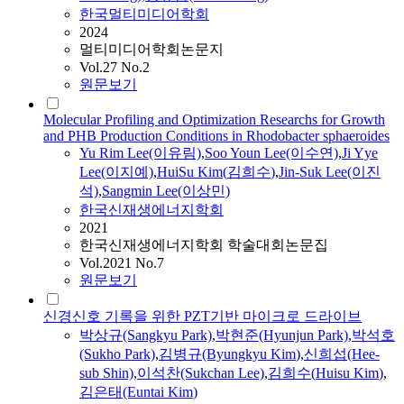
한국멀티미디어학회
2024
멀티미디어학회논문지
Vol.27 No.2
원문보기
Molecular Profiling and Optimization Researchs for Growth
and PHB Production Conditions in Rhodobacter sphaeroides
Yu Rim Lee(이유림)
,
Soo Youn Lee(이수연)
,
Ji Yye
Lee(이지예)
,
HuiSu
Kim
(
김희수
)
,
Jin-Suk Lee(이진
석)
,
Sangmin Lee(이상민)
한국신재생에너지학회
2021
한국신재생에너지학회 학술대회논문집
Vol.2021 No.7
원문보기
신경신호 기록을 위한 PZT기반 마이크로 드라이브
박상규(Sangkyu Park)
,
박현준(Hyunjun Park)
,
박석호
(Sukho Park)
,
김병규(Byungkyu
Kim
)
,
신희섭(Hee-
sub Shin)
,
이석찬(Sukchan Lee)
,
김희수
(
Huisu
Kim
)
,
김은태(Euntai
Kim
)