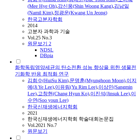
(Mee Hye Oh)
,
강신웅(Shin Woong Kang)
,
김남일
(Namil
Kim
)
,
정광운(Kwang Un Jeong)
한국고분자학회
2014
고분자 과학과 기술
Vol.25 No.3
원문보기
2
NDSL
DBpia
화학독립영양세균의 탄소전환 성능 향상을 위한 생물전
기화학 반응 최적화 연구
김희수
(
HuiSu
Kim
)
,
문명훈(Myunghoon Moon)
,
이지
예(Ji Ye Lee)
,
이유림(Yu Rim Lee)
,
이상민(Sangmin
Lee)
,
고창현(Chang Hyun Ko)
,
이진석(Jinsuk Lee)
,
이
수연(Soo youn Lee)
한국신재생에너지학회
2021
한국신재생에너지학회 학술대회논문집
Vol.2021 No.7
원문보기