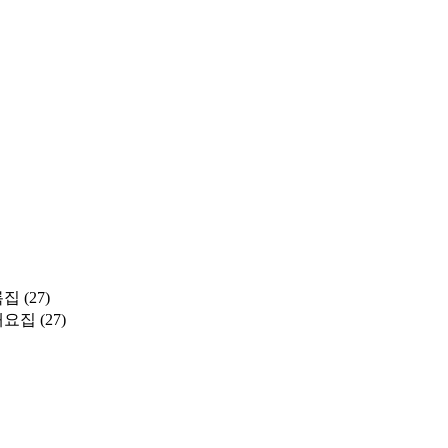
록집
(27)
개요집
(27)