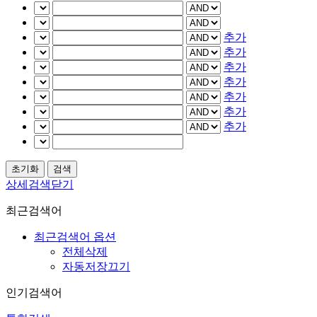
추가
추가
추가
추가
추가
추가
추가
상세검색닫기
최근검색어
최근검색어 옵션
전체삭제
자동저장끄기
인기검색어