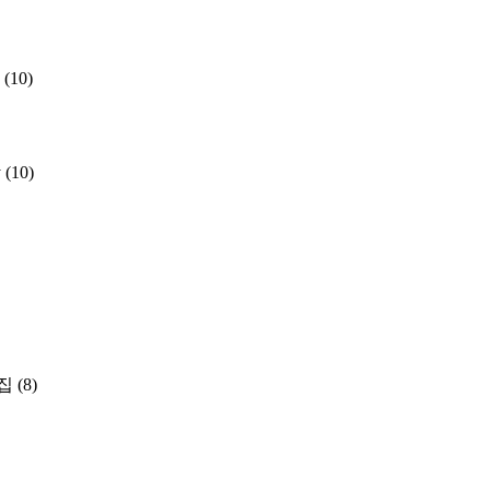
(10)
y
(10)
집
(8)