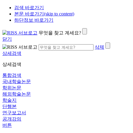
검색 바로가기
본문 바로가기(skip to content)
하단정보 바로가기
무엇을 찾고 계세요?
닫기
삭제
상세검색
상세검색
통합검색
국내학술논문
학위논문
해외학술논문
학술지
단행본
연구보고서
공개강의
버튼