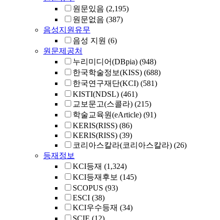
원문있음
(2,195)
원문없음
(387)
음성지원유무
음성 지원
(6)
원문제공처
누리미디어(DBpia)
(948)
한국학술정보(KISS)
(688)
한국연구재단(KCI)
(581)
KISTI(NDSL)
(461)
교보문고(스콜라)
(215)
학술교육원(eArticle)
(91)
KERIS(RISS)
(86)
KERIS(RISS)
(39)
코리아스칼라(코리아스칼라)
(26)
등재정보
KCI등재
(1,324)
KCI등재후보
(145)
SCOPUS
(93)
ESCI
(38)
KCI우수등재
(34)
SCIE
(12)