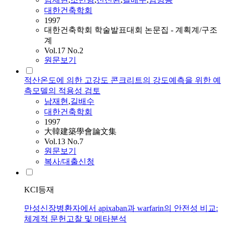
대한건축학회
1997
대한건축학회 학술발표대회 논문집 - 계획계/구조
계
Vol.17 No.2
원문보기
적산온도에 의한 고강도 콘크리트의 강도예측을 위한 예
측모델의 적용성 검토
남재현
,
길배수
대한건축학회
1997
大韓建築學會論文集
Vol.13 No.7
원문보기
복사/대출신청
KCI등재
만성신장병환자에서 apixaban과 warfarin의 안전성 비교:
체계적 문헌고찰 및 메타분석