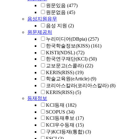
원문있음
(477)
원문없음
(45)
음성지원유무
음성 지원
(2)
원문제공처
누리미디어(DBpia)
(257)
한국학술정보(KISS)
(161)
KISTI(NDSL)
(72)
한국연구재단(KCI)
(50)
교보문고(스콜라)
(22)
KERIS(RISS)
(19)
학술교육원(eArticle)
(9)
코리아스칼라(코리아스칼라)
(8)
KERIS(RISS)
(5)
등재정보
KCI등재
(182)
SCOPUS
(34)
KCI등재후보
(17)
KCI우수등재
(15)
구)KCI등재(통합)
(3)
ESCI
(3)