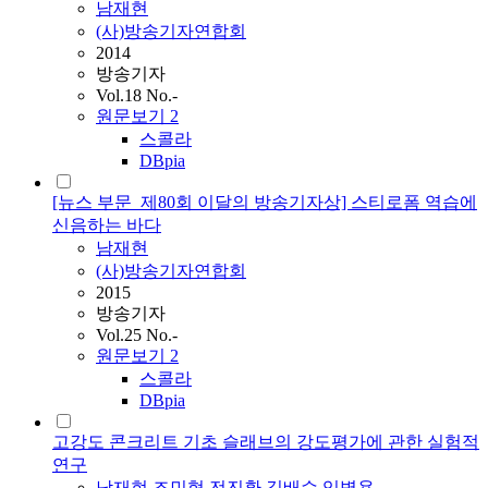
남재현
(사)방송기자연합회
2014
방송기자
Vol.18 No.-
원문보기
2
스콜라
DBpia
[뉴스 부문_제80회 이달의 방송기자상] 스티로폼 역습에
신음하는 바다
남재현
(사)방송기자연합회
2015
방송기자
Vol.25 No.-
원문보기
2
스콜라
DBpia
고강도 콘크리트 기초 슬래브의 강도평가에 관한 실험적
연구
남재현
,
조민형
,
전진환
,
길배수
,
임병용