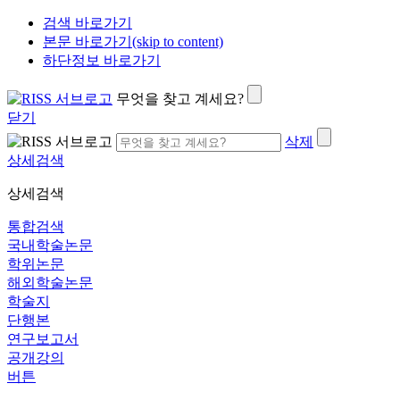
검색 바로가기
본문 바로가기(skip to content)
하단정보 바로가기
무엇을 찾고 계세요?
닫기
삭제
상세검색
상세검색
통합검색
국내학술논문
학위논문
해외학술논문
학술지
단행본
연구보고서
공개강의
버튼