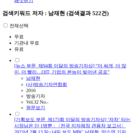
패싯닫기
검색키워드
저자 : 남재현
(검색결과 522건)
전체선택
무료
기관내 무료
유료
[뉴스 부문_제94회 이달의 방송기자상] “더 싸게, 더 많
이, 더 빨리…OIT, 기업의 본능이 빚어낸 공포”
남재현
(사)방송기자연합회
2016
방송기자
Vol.32 No.-
원문보기
[기획보도 부문_제173회 이달의 방송기자상] ‘자차’ 타는
시장님은 단 1명뿐 : 〈전국 지자체장 관용차 보고서〉
2023년 2월 13 일~14일 보도 MBC 남재현, 양소연 기자