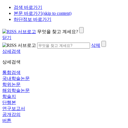
검색 바로가기
본문 바로가기(skip to content)
하단정보 바로가기
무엇을 찾고 계세요?
닫기
삭제
상세검색
상세검색
통합검색
국내학술논문
학위논문
해외학술논문
학술지
단행본
연구보고서
공개강의
버튼