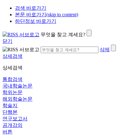
검색 바로가기
본문 바로가기(skip to content)
하단정보 바로가기
무엇을 찾고 계세요?
닫기
삭제
상세검색
상세검색
통합검색
국내학술논문
학위논문
해외학술논문
학술지
단행본
연구보고서
공개강의
버튼