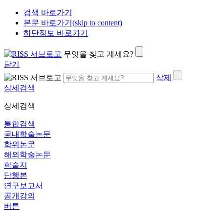
검색 바로가기
본문 바로가기(skip to content)
하단정보 바로가기
무엇을 찾고 계세요?
닫기
삭제
상세검색
상세검색
통합검색
국내학술논문
학위논문
해외학술논문
학술지
단행본
연구보고서
공개강의
버튼