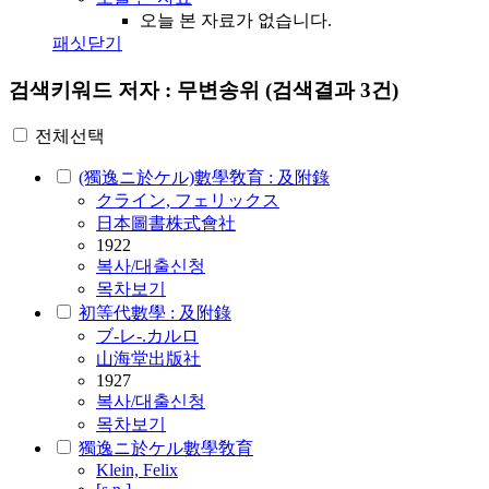
오늘 본 자료가 없습니다.
패싯닫기
검색키워드
저자 : 무변송위
(검색결과 3건)
전체선택
(獨逸ニ於ケル)數學敎育 : 及附錄
クライン, フェリックス
日本圖書株式會社
1922
복사/대출신청
목차보기
初等代數學 : 及附錄
ブ-レ-.カルロ
山海堂出版社
1927
복사/대출신청
목차보기
獨逸ニ於ケル數學敎育
Klein, Felix