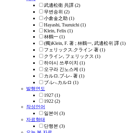
武邊松衛 共譯
(2)
무변송위
(2)
小倉金之助
(1)
Hayashi, Tsuruichi
(1)
Klein, Felix
(1)
林鶴一
(1)
(獨)Klein, F. 著 ; 林鶴一, 武邊松위 譯
(1)
フェリックス.クライン 著
(1)
クライン, フェリックス
(1)
하야시 쓰루이치
(1)
오구라 긴노스케
(1)
カルロ.ブ-レ- 著
(1)
ブ-レ-.カルロ
(1)
발행연도
1927
(1)
1922
(2)
작성언어
일본어
(3)
자료형태
단행본
(3)
오늘 본 자료