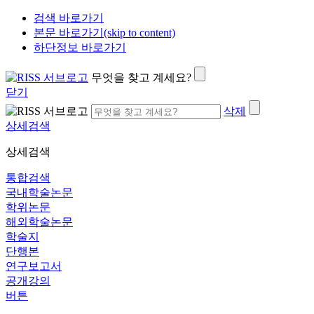
검색 바로가기
본문 바로가기(skip to content)
하단정보 바로가기
무엇을 찾고 계세요?
닫기
삭제
상세검색
상세검색
통합검색
국내학술논문
학위논문
해외학술논문
학술지
단행본
연구보고서
공개강의
버튼