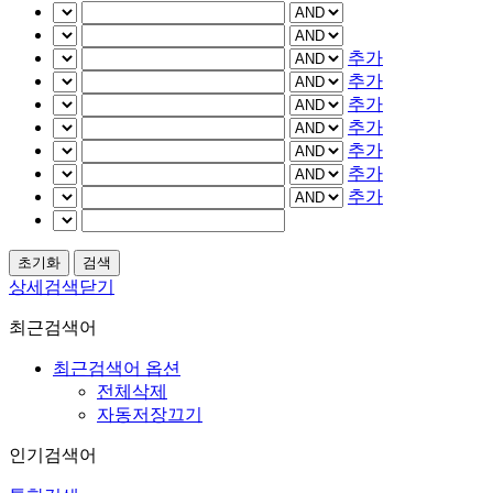
추가
추가
추가
추가
추가
추가
추가
상세검색닫기
최근검색어
최근검색어 옵션
전체삭제
자동저장끄기
인기검색어