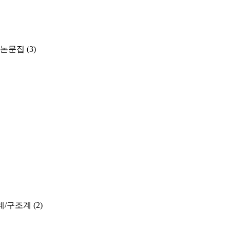
 논문집
(3)
계/구조계
(2)