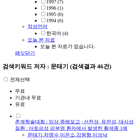
1997
(7)
1996
(1)
1995
(6)
1994
(6)
작성언어
한국어
(4)
오늘 본 자료
오늘 본 자료가 없습니다.
패싯닫기
검색키워드
저자 : 문태기
(검색결과 46건)
전체선택
무료
기관내 무료
유료
춘계학술대회 : 임상 증례보고 ; 선천성, 유전성, 대사성
질환 : 아토피성 피부염 환자에서 발생한 황색종 1예
문태기
,
차명수
,
이은소
,
강원형
,
이성낙