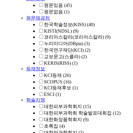
원문있음
(45)
원문없음
(1)
원문제공처
한국학술정보(KISS)
(40)
KISTI(NDSL)
(9)
코리아스칼라(코리아스칼라)
(9)
누리미디어(DBpia)
(3)
한국연구재단(KCI)
(2)
교보문고(스콜라)
(2)
KERIS(RISS)
(1)
등재정보
KCI등재
(26)
SCOPUS
(16)
KCI등재후보
(1)
ESCI
(1)
학술지명
대한피부과학회지
(15)
대한피부과학회 학술발표대회집
(12)
대한화장품학회지
(9)
초록집
(4)
대한안과학회지
(2)