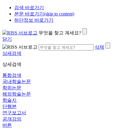
검색 바로가기
본문 바로가기(skip to content)
하단정보 바로가기
무엇을 찾고 계세요?
닫기
삭제
상세검색
상세검색
통합검색
국내학술논문
학위논문
해외학술논문
학술지
단행본
연구보고서
공개강의
버튼