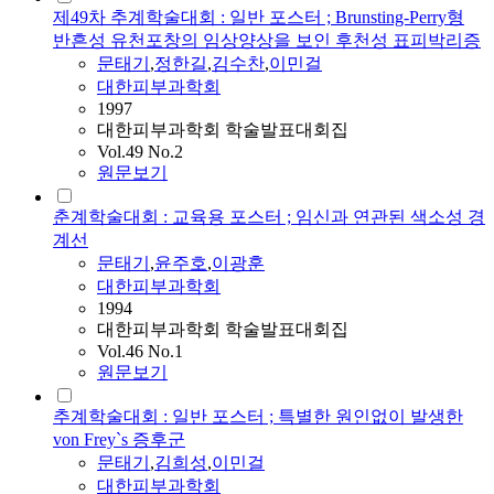
제49차 추계학술대회 : 일반 포스터 ; Brunsting-Perry형
반흔성 유천포창의 임상양상을 보인 후천성 표피박리증
문태기
,
정한길
,
김수찬
,
이민걸
대한피부과학회
1997
대한피부과학회 학술발표대회집
Vol.49 No.2
원문보기
춘계학술대회 : 교육용 포스터 ; 임신과 연관된 색소성 경
계선
문태기
,
윤주호
,
이광훈
대한피부과학회
1994
대한피부과학회 학술발표대회집
Vol.46 No.1
원문보기
추계학술대회 : 일반 포스터 ; 특별한 원인없이 발생한
von Frey`s 증후군
문태기
,
김희성
,
이민걸
대한피부과학회