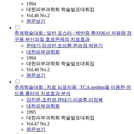
1994
대한피부과학회 학술발표대회집
Vol.46 No.2
원문보기
추계학술대회 : 일반 포스터 ; 백반증 환자에서 저용량 경
구용 부신피질 호르몬제의 치료효과
문태기
,
임성빈
,
조성환
,
한승경
,
박윤기
대한피부과학회
1994
대한피부과학회 학술발표대회집
Vol.46 No.2
원문보기
추계학술대회 : 치료 심포지움 ; TCA peeling을 이용한 여
드름 흉터의 치료효과 분석
강진
문
,
조한경
,
문태기
,
이광훈
,
이정복
대한피부과학회
1995
대한피부과학회 학술발표대회집
Vol.47 No.2
원문보기