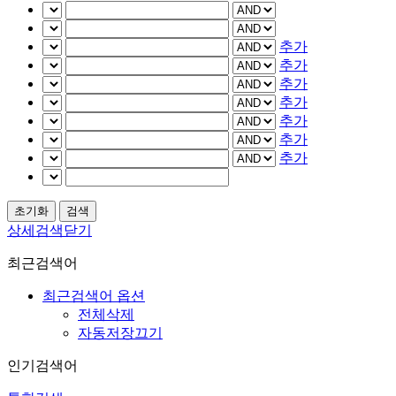
추가
추가
추가
추가
추가
추가
추가
상세검색닫기
최근검색어
최근검색어 옵션
전체삭제
자동저장끄기
인기검색어