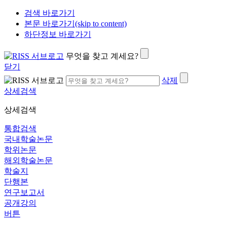
검색 바로가기
본문 바로가기(skip to content)
하단정보 바로가기
무엇을 찾고 계세요?
닫기
삭제
상세검색
상세검색
통합검색
국내학술논문
학위논문
해외학술논문
학술지
단행본
연구보고서
공개강의
버튼