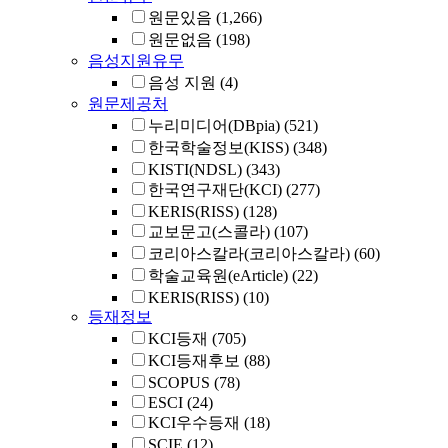
원문있음
(1,266)
원문없음
(198)
음성지원유무
음성 지원
(4)
원문제공처
누리미디어(DBpia)
(521)
한국학술정보(KISS)
(348)
KISTI(NDSL)
(343)
한국연구재단(KCI)
(277)
KERIS(RISS)
(128)
교보문고(스콜라)
(107)
코리아스칼라(코리아스칼라)
(60)
학술교육원(eArticle)
(22)
KERIS(RISS)
(10)
등재정보
KCI등재
(705)
KCI등재후보
(88)
SCOPUS
(78)
ESCI
(24)
KCI우수등재
(18)
SCIE
(12)