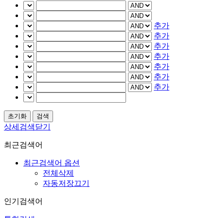
추가
추가
추가
추가
추가
추가
추가
상세검색닫기
최근검색어
최근검색어 옵션
전체삭제
자동저장끄기
인기검색어