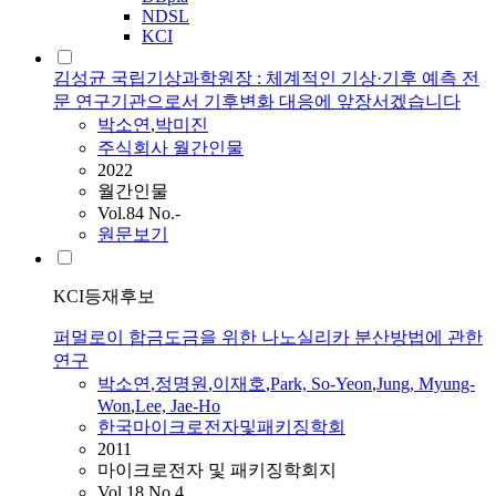
NDSL
KCI
김성균 국립기상과학원장 : 체계적인 기상·기후 예측 전
문 연구기관으로서 기후변화 대응에 앞장서겠습니다
박소연
,
박미진
주식회사 월간인물
2022
월간인물
Vol.84 No.-
원문보기
KCI등재후보
퍼멀로이 합금도금을 위한 나노실리카 분산방법에 관한
연구
박소연
,
정명원
,
이재호
,
Park, So-Yeon
,
Jung, Myung-
Won
,
Lee, Jae-Ho
한국마이크로전자및패키징학회
2011
마이크로전자 및 패키징학회지
Vol.18 No.4