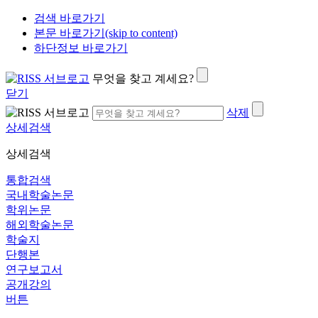
검색 바로가기
본문 바로가기(skip to content)
하단정보 바로가기
무엇을 찾고 계세요?
닫기
삭제
상세검색
상세검색
통합검색
국내학술논문
학위논문
해외학술논문
학술지
단행본
연구보고서
공개강의
버튼