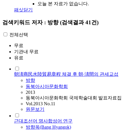
오늘 본 자료가 없습니다.
패싯닫기
검색키워드
저자 : 방향
(검색결과 41건)
전체선택
무료
기관내 무료
유료
朝淸商民水陸貿易章程 체결 후 朝·淸間의 관세교섭
방향
동북아시아문화학회
2013
동북아시아문화학회 국제학술대회 발표자료집
Vol.2013 No.11
원문보기
근대조선어 명사합성어 연구
방향
옥(Bang Hyangok)