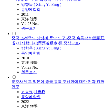
방향
옥 ( Xiang Yu Fang )
동양예학회
2011
東洋 禮學
Vol.25 No.-
원문보기
중국 조선족의 상장례 풍속 연구 -중국 흑룡강성(黑龍江
省) 제제합이시(薺薺哈爾市)를 중심으로-
방향
옥 ( Xiang Yu Fang )
동양예학회
2010
東洋 禮學
Vol.23 No.-
원문보기
훈춘사건 후 일본이 중국 동북 조선인에 대한 전략 전환
연구
方香玉
,
甘善权
동양예학회
2022
東洋 禮學