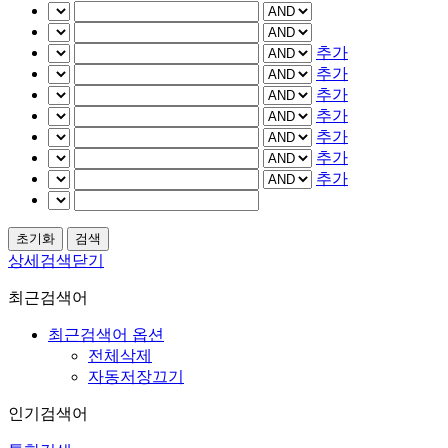
추가
추가
추가
추가
추가
추가
추가
상세검색닫기
최근검색어
최근검색어 옵션
전체삭제
자동저장끄기
인기검색어