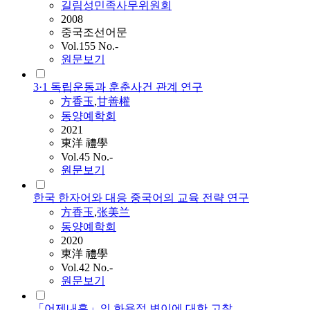
길림성민족사무위원회
2008
중국조선어문
Vol.155 No.-
원문보기
3·1 독립운동과 훈춘사건 관계 연구
方香玉
,
甘善權
동양예학회
2021
東洋 禮學
Vol.45 No.-
원문보기
한국 한자어와 대응 중국어의 교육 전략 연구
方香玉
,
张美兰
동양예학회
2020
東洋 禮學
Vol.42 No.-
원문보기
「어제내훈」의 화용적 변이에 대한 고찰