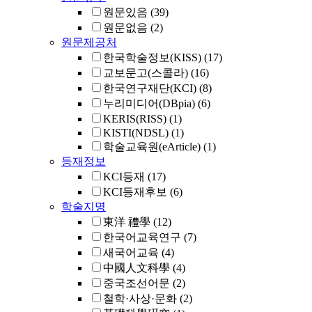
원문있음
(39)
원문없음
(2)
원문제공처
한국학술정보(KISS)
(17)
교보문고(스콜라)
(16)
한국연구재단(KCI)
(8)
누리미디어(DBpia)
(6)
KERIS(RISS)
(1)
KISTI(NDSL)
(1)
학술교육원(eArticle)
(1)
등재정보
KCI등재
(17)
KCI등재후보
(6)
학술지명
東洋 禮學
(12)
한국어교육연구
(7)
새국어교육
(4)
中國人文科學
(4)
중국조선어문
(2)
철학·사상·문화
(2)