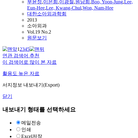
부윤정
,
이은희
,
이광철
,
원남희
,
Boo, Yoon-Jung
,
Lee,
Eun-Hee
,
Lee, Kwang-Chul
,
Won, Nam-Hee
대한소아외과학회
2013
소아외과
Vol.19 No.2
원문보기
1
2
3
4
5
연관 검색어 추천
이 검색어로 많이 본 자료
활용도 높은 자료
서지정보 내보내기(Export)
닫기
내보내기 형태를 선택하세요
메일전송
인쇄
Excel저장