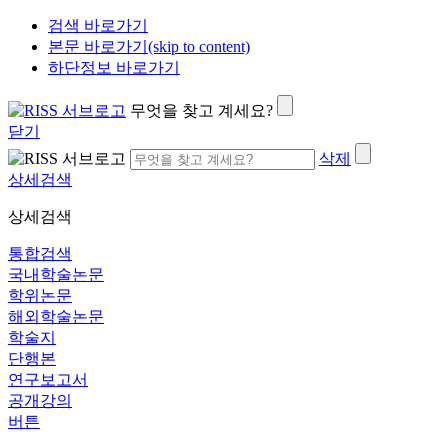
검색 바로가기
본문 바로가기(skip to content)
하단정보 바로가기
무엇을 찾고 계세요?
닫기
삭제
상세검색
상세검색
통합검색
국내학술논문
학위논문
해외학술논문
학술지
단행본
연구보고서
공개강의
버튼