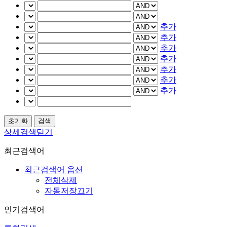
추가
추가
추가
추가
추가
추가
추가
상세검색닫기
최근검색어
최근검색어 옵션
전체삭제
자동저장끄기
인기검색어