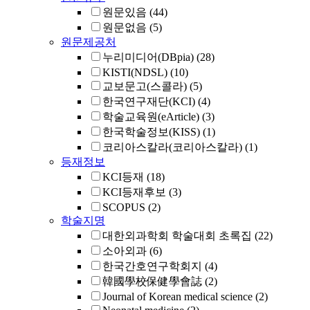
원문있음
(44)
원문없음
(5)
원문제공처
누리미디어(DBpia)
(28)
KISTI(NDSL)
(10)
교보문고(스콜라)
(5)
한국연구재단(KCI)
(4)
학술교육원(eArticle)
(3)
한국학술정보(KISS)
(1)
코리아스칼라(코리아스칼라)
(1)
등재정보
KCI등재
(18)
KCI등재후보
(3)
SCOPUS
(2)
학술지명
대한외과학회 학술대회 초록집
(22)
소아외과
(6)
한국간호연구학회지
(4)
韓國學校保健學會誌
(2)
Journal of Korean medical science
(2)