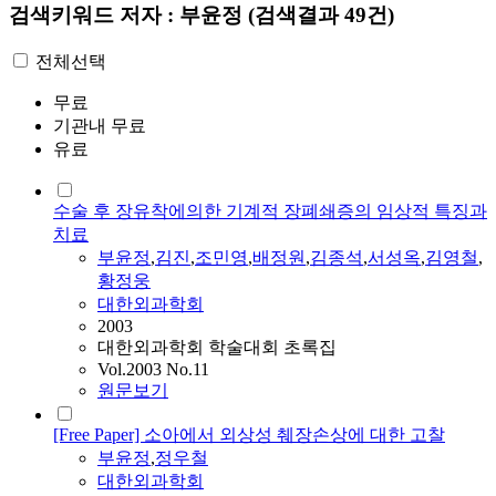
검색키워드
저자 : 부윤정
(검색결과 49건)
전체선택
무료
기관내 무료
유료
수술 후 장유착에의한 기계적 장폐쇄증의 임상적 특징과
치료
부윤정
,
김진
,
조민영
,
배정원
,
김종석
,
서성옥
,
김영철
,
황정웅
대한외과학회
2003
대한외과학회 학술대회 초록집
Vol.2003 No.11
원문보기
[Free Paper] 소아에서 외상성 췌장손상에 대한 고찰
부윤정
,
정우철
대한외과학회