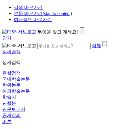
검색 바로가기
본문 바로가기(skip to content)
하단정보 바로가기
무엇을 찾고 계세요?
닫기
삭제
상세검색
상세검색
통합검색
국내학술논문
학위논문
해외학술논문
학술지
단행본
연구보고서
공개강의
버튼