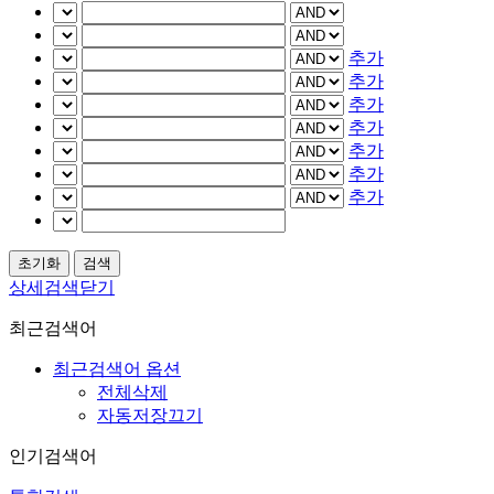
추가
추가
추가
추가
추가
추가
추가
상세검색닫기
최근검색어
최근검색어 옵션
전체삭제
자동저장끄기
인기검색어