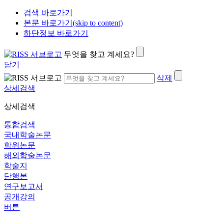
검색 바로가기
본문 바로가기(skip to content)
하단정보 바로가기
무엇을 찾고 계세요?
닫기
삭제
상세검색
상세검색
통합검색
국내학술논문
학위논문
해외학술논문
학술지
단행본
연구보고서
공개강의
버튼