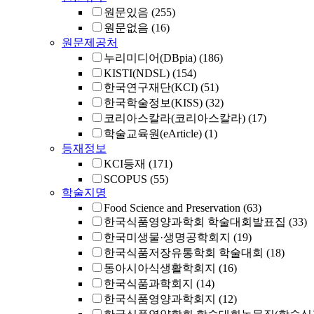
원문있음
(255)
원문없음
(16)
원문제공처
누리미디어(DBpia)
(186)
KISTI(NDSL)
(154)
한국연구재단(KCI)
(51)
한국학술정보(KISS)
(32)
코리아스칼라(코리아스칼라)
(17)
학술교육원(eArticle)
(1)
등재정보
KCI등재
(171)
SCOPUS
(55)
학술지명
Food Science and Preservation
(63)
한국식품영양과학회 학술대회발표집
(33)
한국미생물·생명공학회지
(19)
한국식품저장유통학회 학술대회
(18)
동아시아식생활학회지
(16)
한국식품과학회지
(14)
한국식품영양과학회지
(12)