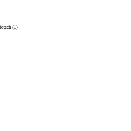
iotech
(1)