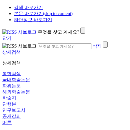
검색 바로가기
본문 바로가기(skip to content)
하단정보 바로가기
무엇을 찾고 계세요?
닫기
삭제
상세검색
상세검색
통합검색
국내학술논문
학위논문
해외학술논문
학술지
단행본
연구보고서
공개강의
버튼