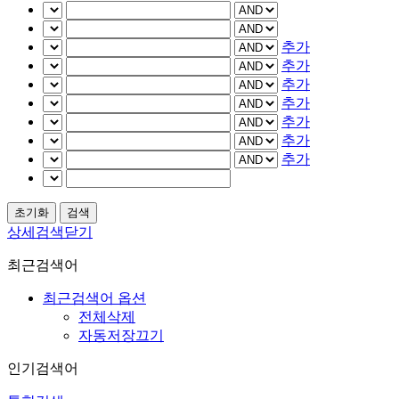
추가
추가
추가
추가
추가
추가
추가
상세검색닫기
최근검색어
최근검색어 옵션
전체삭제
자동저장끄기
인기검색어