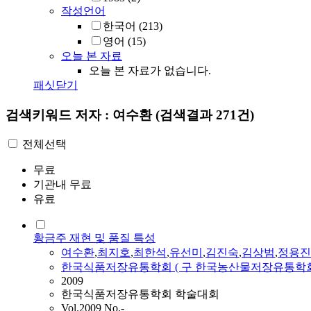
작성언어
한국어
(213)
영어
(15)
오늘 본 자료
오늘 본 자료가 없습니다.
패싯닫기
검색키워드
저자 : 여수환
(검색결과 271건)
전체선택
무료
기관내 무료
유료
황금주 재현 및 품질 특성
여수환
,
최지호
,
최한석
,
유선미
,
김진숙
,
김상범
,
정용진
한국식품저장유통학회 ( 구 한국농산물저장유통학회
2009
한국식품저장유통학회 학술대회
Vol.2009 No.-