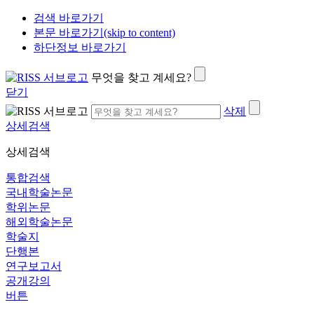
검색 바로가기
본문 바로가기(skip to content)
하단정보 바로가기
무엇을 찾고 계세요?
닫기
삭제
상세검색
상세검색
통합검색
국내학술논문
학위논문
해외학술논문
학술지
단행본
연구보고서
공개강의
버튼