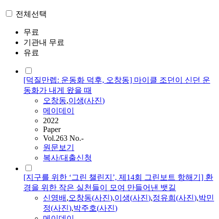
전체선택
무료
기관내 무료
유료
[덕질만렙: 운동화 덕후, 오창동] 마이클 조던이 신던 운
동화가 내게 왔을 때
오창동
,
이생(
사진
)
메이데이
2022
Paper
Vol.263 No.-
원문보기
복사/대출신청
[지구를 위한 ‘그린 챌린지’, 제14회 그린보트 항해기] 환
경을 위한 작은 실천들이 모여 만들어낸 뱃길
신영배
,
오창동
(
사진
)
,
이생(
사진
)
,
정유희(
사진
)
,
박민
정(
사진
)
,
박주호(
사진
)
메이데이