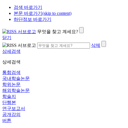
검색 바로가기
본문 바로가기(skip to content)
하단정보 바로가기
무엇을 찾고 계세요?
닫기
삭제
상세검색
상세검색
통합검색
국내학술논문
학위논문
해외학술논문
학술지
단행본
연구보고서
공개강의
버튼