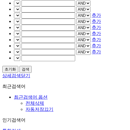
추가
추가
추가
추가
추가
추가
추가
상세검색닫기
최근검색어
최근검색어 옵션
전체삭제
자동저장끄기
인기검색어