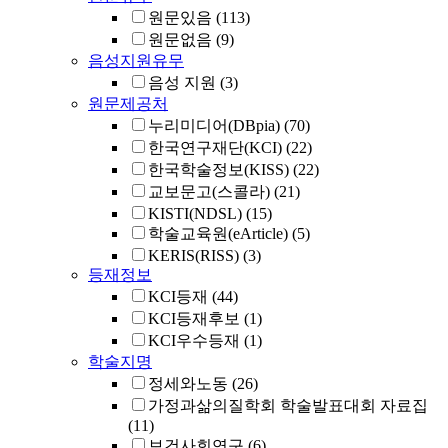
원문있음
(113)
원문없음
(9)
음성지원유무
음성 지원
(3)
원문제공처
누리미디어(DBpia)
(70)
한국연구재단(KCI)
(22)
한국학술정보(KISS)
(22)
교보문고(스콜라)
(21)
KISTI(NDSL)
(15)
학술교육원(eArticle)
(5)
KERIS(RISS)
(3)
등재정보
KCI등재
(44)
KCI등재후보
(1)
KCI우수등재
(1)
학술지명
정세와노동
(26)
가정과삶의질학회 학술발표대회 자료집
(11)
보건사회연구
(6)