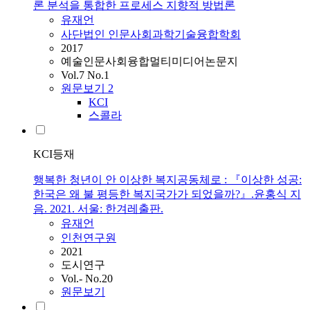
론 분석을 통합한 프로세스 지향적 방법론
유재언
사단법인 인문사회과학기술융합학회
2017
예술인문사회융합멀티미디어논문지
Vol.7 No.1
원문보기
2
KCI
스콜라
KCI등재
행복한 청년이 안 이상한 복지공동체로 : 『이상한 성공:
한국은 왜 불 평등한 복지국가가 되었을까?』.윤홍식 지
음. 2021. 서울: 한겨레출판.
유재언
인천연구원
2021
도시연구
Vol.- No.20
원문보기