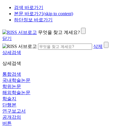
검색 바로가기
본문 바로가기(skip to content)
하단정보 바로가기
무엇을 찾고 계세요?
닫기
삭제
상세검색
상세검색
통합검색
국내학술논문
학위논문
해외학술논문
학술지
단행본
연구보고서
공개강의
버튼