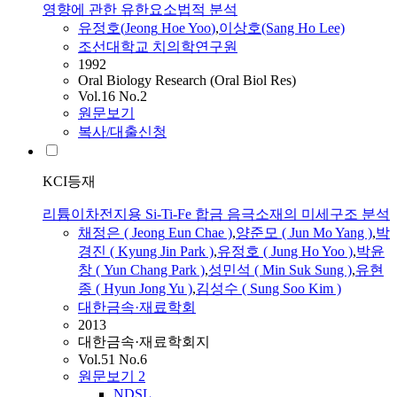
영향에 관한 유한요소법적 분석
유정호
(
Jeong
Hoe
Yoo
)
,
이상호(Sang
Ho
Lee)
조선대학교 치의학연구원
1992
Oral Biology Research (Oral Biol Res)
Vol.16 No.2
원문보기
복사/대출신청
KCI등재
리튬이차전지용 Si-Ti-Fe 합금 음극소재의 미세구조 분석
채정은 (
Jeong
Eun Chae )
,
양준모 ( Jun Mo Yang )
,
박
경진 ( Kyung Jin Park )
,
유정호
( Jung
Ho
Yoo
)
,
박윤
창 ( Yun Chang Park )
,
성민석 ( Min Suk Sung )
,
유현
종 ( Hyun Jong Yu )
,
김성수 ( Sung Soo Kim )
대한금속·재료학회
2013
대한금속·재료학회지
Vol.51 No.6
원문보기
2
NDSL