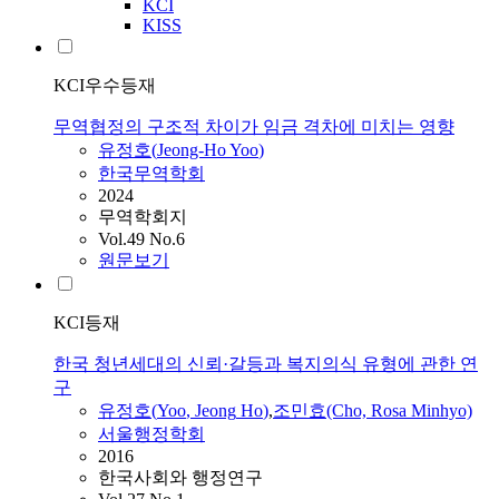
KCI
KISS
KCI우수등재
무역협정의 구조적 차이가 임금 격차에 미치는 영향
유정호
(
Jeong-Ho
Yoo
)
한국무역학회
2024
무역학회지
Vol.49 No.6
원문보기
KCI등재
한국 청년세대의 신뢰·갈등과 복지의식 유형에 관한 연
구
유정호
(
Yoo
,
Jeong
Ho
)
,
조민효(Cho, Rosa Minhyo)
서울행정학회
2016
한국사회와 행정연구