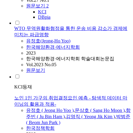
Vol.27 No.1
원문보기
2
KCI
DBpia
WTO 무역원활화협정을 통한 운송 비용 감소가 경제에
미치는 파급영향
유정호
(
Jeong-Ho
Yoo
)
한국해양환경·에너지학회
2023
한국해양환경·에너지학회 학술대회논문집
Vol.2023 No.05
원문보기
KCI등재
노인 1인 가구의 취업결정요인 예측 - 탐색적 데이터 마
이닝의 활용과 적용-
유정호
(
Jeong
Ho
Yoo
)
,
문상호 ( Sang
Ho
Moon )
,
함
주빈 ( Ju Bin Ham )
,
김영직 ( Yeong Jik Kim )
,
박범준
( Beom Jun Park )
한국정책학회