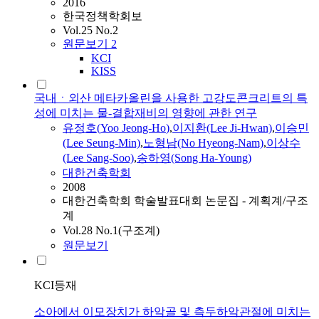
2016
한국정책학회보
Vol.25 No.2
원문보기
2
KCI
KISS
국내ㆍ외산 메타카올린을 사용한 고강도콘크리트의 특
성에 미치는 물-결합재비의 영향에 관한 연구
유정호
(
Yoo
Jeong-Ho
)
,
이지환(Lee Ji-Hwan)
,
이승민
(Lee Seung-Min)
,
노형남(No Hyeong-Nam)
,
이상수
(Lee Sang-Soo)
,
송하영(Song Ha-Young)
대한건축학회
2008
대한건축학회 학술발표대회 논문집 - 계획계/구조
계
Vol.28 No.1(구조계)
원문보기
KCI등재
소아에서 이모장치가 하악골 및 측두하악관절에 미치는