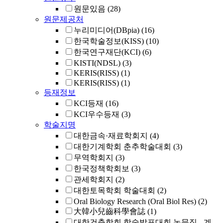
원문있음
(28)
원문제공처
누리미디어(DBpia)
(16)
한국학술정보(KISS)
(10)
한국연구재단(KCI)
(6)
KISTI(NDSL)
(3)
KERIS(RISS)
(1)
KERIS(RISS)
(1)
등재정보
KCI등재
(16)
KCI우수등재
(3)
학술지명
대한금속·재료학회지
(4)
대한기계학회 춘추학술대회
(3)
무역학회지
(3)
한국정책학회보
(3)
관세학회지
(2)
대한토목학회 학술대회
(2)
Oral Biology Research (Oral Biol Res)
(2)
大韓小兒齒科學會誌
(1)
대한건축학회 학술발표대회 논문집 - 계