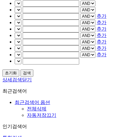
추가
추가
추가
추가
추가
추가
추가
상세검색닫기
최근검색어
최근검색어 옵션
전체삭제
자동저장끄기
인기검색어