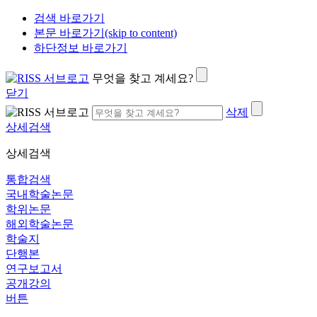
검색 바로가기
본문 바로가기(skip to content)
하단정보 바로가기
무엇을 찾고 계세요?
닫기
삭제
상세검색
상세검색
통합검색
국내학술논문
학위논문
해외학술논문
학술지
단행본
연구보고서
공개강의
버튼