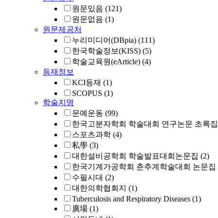
원문있음
(121)
원문없음
(1)
원문제공처
누리미디어(DBpia)
(111)
한국학술정보(KISS)
(5)
학술교육원(eArticle)
(4)
등재정보
KCI등재
(1)
SCOPUS
(1)
학술지명
문예운동
(99)
한국고분자학회 학술대회 연구논문 초록집
스포츠과학
(4)
私學
(3)
대한설비공학회 학술발표대회논문집
(2)
한국기계가공학회 춘추계학술대회 논문집
수필시대
(2)
대한의학협회지
(1)
Tuberculosis and Respiratory Diseases
(1)
廣場
(1)