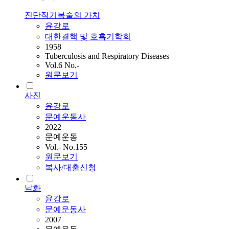
진단적기복술의 가치
윤강로
대한결핵 및 호흡기학회
1958
Tuberculosis and Respiratory Diseases
Vol.6 No.-
원문보기
사진
윤강로
문예운동사
2022
문예운동
Vol.- No.155
원문보기
복사/대출신청
낙화
윤강로
문예운동사
2007