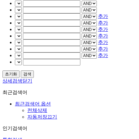
추가
추가
추가
추가
추가
추가
추가
상세검색닫기
최근검색어
최근검색어 옵션
전체삭제
자동저장끄기
인기검색어