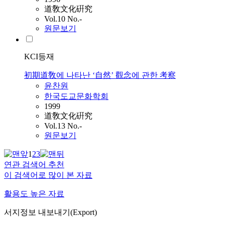
道敎文化硏究
Vol.10 No.-
원문보기
KCI등재
初期道敎에 나타난 ‘自然’ 觀念에 관한 考察
윤찬원
한국도교문화학회
1999
道敎文化硏究
Vol.13 No.-
원문보기
1
2
3
연관 검색어 추천
이 검색어로 많이 본 자료
활용도 높은 자료
서지정보 내보내기(Export)