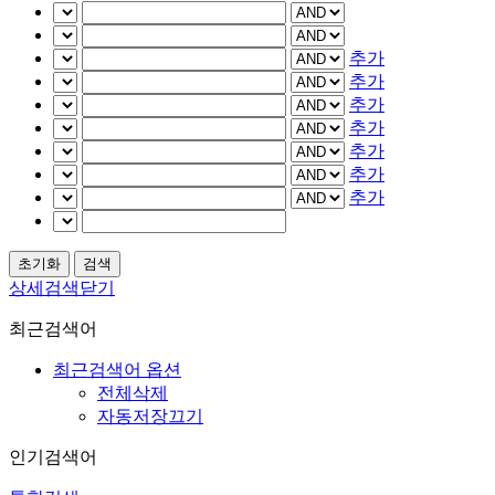
추가
추가
추가
추가
추가
추가
추가
상세검색닫기
최근검색어
최근검색어 옵션
전체삭제
자동저장끄기
인기검색어