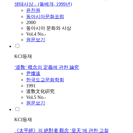
생태사상」(돌베개, 1999년)
윤찬원
동아시아문화포럼
2000
동아시아 문화와 사상
Vol.4 No.-
원문보기
KCI등재
‘道敎’ 槪念의 定義에 관한 論究
尹燦遠
한국도교문화학회
1991
道敎文化硏究
Vol.5 No.-
원문보기
KCI등재
《太平經》의 絶對者 觀念 ‘皇天’에 관한 고찰