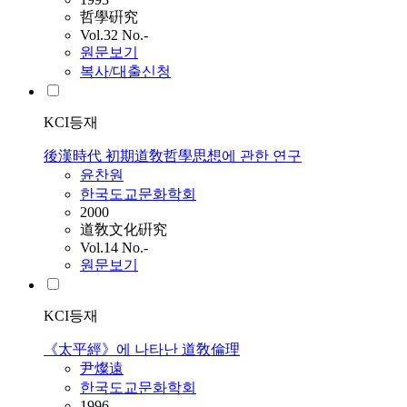
哲學硏究
Vol.32 No.-
원문보기
복사/대출신청
KCI등재
後漢時代 初期道敎哲學思想에 관한 연구
윤찬원
한국도교문화학회
2000
道敎文化硏究
Vol.14 No.-
원문보기
KCI등재
《太平經》에 나타난 道敎倫理
尹燦遠
한국도교문화학회
1996