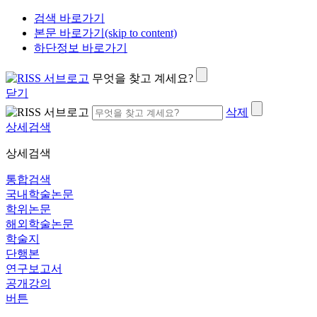
검색 바로가기
본문 바로가기(skip to content)
하단정보 바로가기
무엇을 찾고 계세요?
닫기
삭제
상세검색
상세검색
통합검색
국내학술논문
학위논문
해외학술논문
학술지
단행본
연구보고서
공개강의
버튼