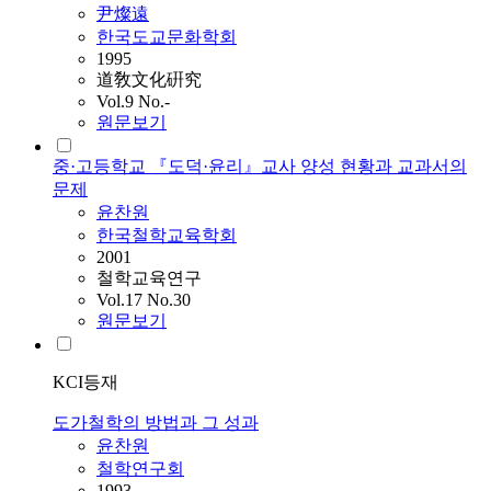
尹燦遠
한국도교문화학회
1995
道敎文化硏究
Vol.9 No.-
원문보기
중·고등학교 『도덕·윤리』교사 양성 현황과 교과서의
문제
윤찬원
한국철학교육학회
2001
철학교육연구
Vol.17 No.30
원문보기
KCI등재
도가철학의 방법과 그 성과
윤찬원
철학연구회
1993