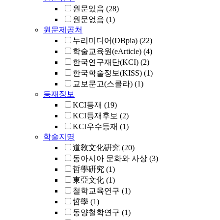
원문있음
(28)
원문없음
(1)
원문제공처
누리미디어(DBpia)
(22)
학술교육원(eArticle)
(4)
한국연구재단(KCI)
(2)
한국학술정보(KISS)
(1)
교보문고(스콜라)
(1)
등재정보
KCI등재
(19)
KCI등재후보
(2)
KCI우수등재
(1)
학술지명
道敎文化硏究
(20)
동아시아 문화와 사상
(3)
哲學硏究
(1)
東亞文化
(1)
철학교육연구
(1)
哲學
(1)
동양철학연구
(1)