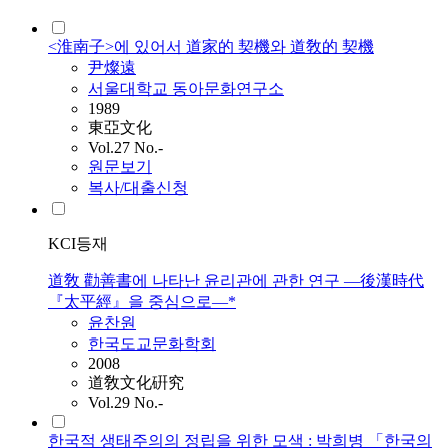
<淮南子>에 있어서 道家的 契機와 道敎的 契機
尹燦遠
서울대학교 동아문화연구소
1989
東亞文化
Vol.27 No.-
원문보기
복사/대출신청
KCI등재
道敎 勸善書에 나타난 윤리관에 관한 연구 —後漢時代
『太平經』을 중심으로—*
윤찬원
한국도교문화학회
2008
道敎文化硏究
Vol.29 No.-
한국적 생태주의의 정립을 위한 모색 : 박희병 「한국의