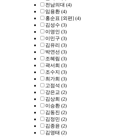
전남의대
(4)
임용환
(4)
홍순표 [외편]
(4)
김성수
(3)
이영인
(3)
이민구
(3)
김유리
(3)
박연선
(3)
조혜림
(3)
곽서희
(3)
조수지
(3)
최가희
(3)
고점석
(3)
강은교
(2)
김상희
(2)
이승환
(2)
김동진
(2)
김정민
(2)
김종윤
(2)
김영태
(2)