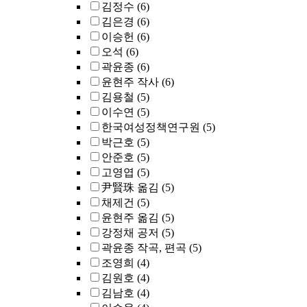
김정수
(6)
김은경
(6)
이승헌
(6)
오석
(6)
곽윤종
(6)
윤현주 작사
(6)
김용철
(5)
이수연
(5)
한국여성정책연구원
(5)
박근호
(5)
안준호
(5)
고영엽
(5)
尹賢珠 옮김
(5)
채제건
(5)
윤현주 옮김
(5)
강정채 공저
(5)
곽윤종 작곡, 편곡
(5)
조영희
(4)
김원호
(4)
김남호
(4)