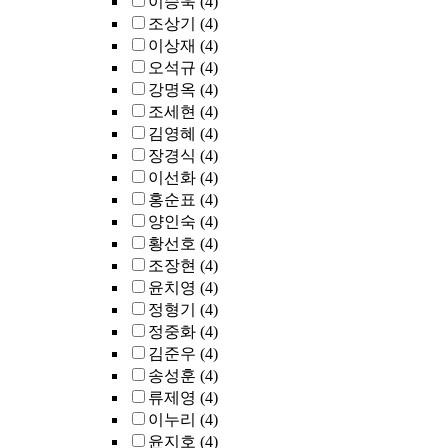
이승욱
(4)
조상기
(4)
이상재
(4)
오석규
(4)
강명옥
(4)
조세현
(4)
김영혜
(4)
장경식
(4)
이선화
(4)
홍순표
(4)
양인숙
(4)
황선호
(4)
조장현
(4)
윤치영
(4)
정형기
(4)
정중화
(4)
김준우
(4)
송성훈
(4)
류제영
(4)
이누리
(4)
윤지호
(4)