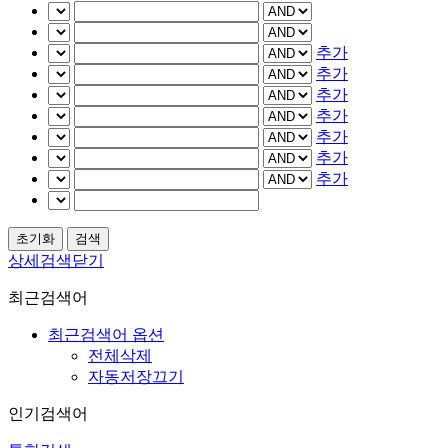
추가
추가
추가
추가
추가
추가
추가
상세검색닫기
최근검색어
최근검색어 옵션
전체삭제
자동저장끄기
인기검색어