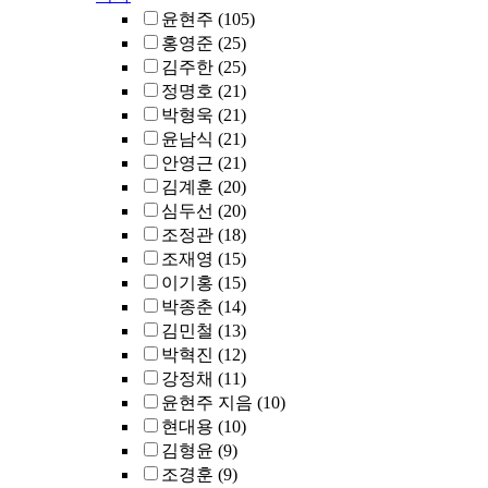
윤현주
(105)
홍영준
(25)
김주한
(25)
정명호
(21)
박형욱
(21)
윤남식
(21)
안영근
(21)
김계훈
(20)
심두선
(20)
조정관
(18)
조재영
(15)
이기홍
(15)
박종춘
(14)
김민철
(13)
박혁진
(12)
강정채
(11)
윤현주 지음
(10)
현대용
(10)
김형윤
(9)
조경훈
(9)