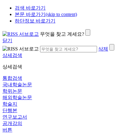
검색 바로가기
본문 바로가기(skip to content)
하단정보 바로가기
무엇을 찾고 계세요?
닫기
삭제
상세검색
상세검색
통합검색
국내학술논문
학위논문
해외학술논문
학술지
단행본
연구보고서
공개강의
버튼