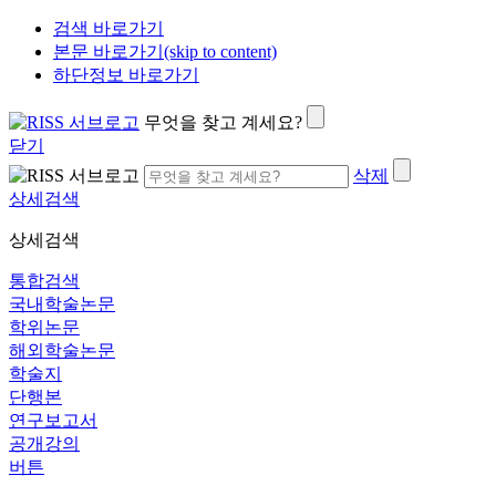
검색 바로가기
본문 바로가기(skip to content)
하단정보 바로가기
무엇을 찾고 계세요?
닫기
삭제
상세검색
상세검색
통합검색
국내학술논문
학위논문
해외학술논문
학술지
단행본
연구보고서
공개강의
버튼