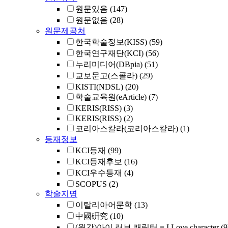
원문있음
(147)
원문없음
(28)
원문제공처
한국학술정보(KISS)
(59)
한국연구재단(KCI)
(56)
누리미디어(DBpia)
(51)
교보문고(스콜라)
(29)
KISTI(NDSL)
(20)
학술교육원(eArticle)
(7)
KERIS(RISS)
(3)
KERIS(RISS)
(2)
코리아스칼라(코리아스칼라)
(1)
등재정보
KCI등재
(99)
KCI등재후보
(16)
KCI우수등재
(4)
SCOPUS
(2)
학술지명
이탈리아어문학
(13)
中國硏究
(10)
(월간)아이 러브 캐릭터 = I Love character
(9