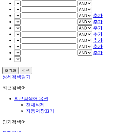
추가
추가
추가
추가
추가
추가
추가
상세검색닫기
최근검색어
최근검색어 옵션
전체삭제
자동저장끄기
인기검색어