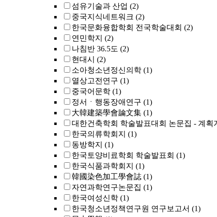
섬유기술과 산업
(2)
중국지식네트워크
(2)
한국문화융합학회 전국학술대회
(2)
연민학지
(2)
나침반 36.5도
(2)
현대시
(2)
소아청소년정신의학
(1)
열상고전연구
(1)
중국어문학
(1)
정서ㆍ행동장애연구
(1)
大韓建築學會論文集
(1)
대한건축학회 학술발표대회 논문집 - 계획
한국의류학회지
(1)
동방학지
(1)
한국토양비료학회 학술발표회
(1)
한국식품과학회지
(1)
韓國染色加工學會誌
(1)
자연과학연구논문집
(1)
한국여성신학
(1)
한국청소년정책연구원 연구보고서
(1)