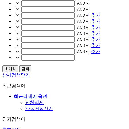
추가
추가
추가
추가
추가
추가
추가
상세검색닫기
최근검색어
최근검색어 옵션
전체삭제
자동저장끄기
인기검색어