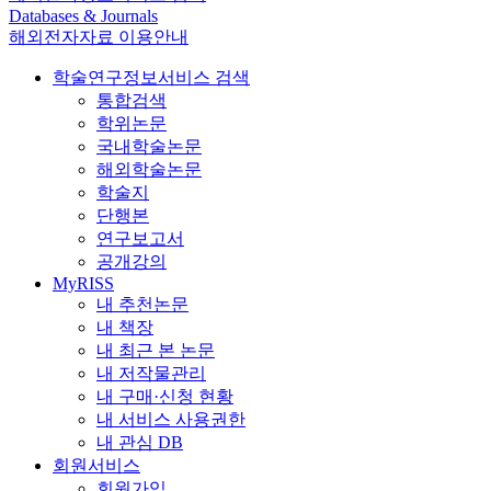
Databases & Journals
해외전자자료 이용안내
학술연구정보서비스 검색
통합검색
학위논문
국내학술논문
해외학술논문
학술지
단행본
연구보고서
공개강의
MyRISS
내 추천논문
내 책장
내 최근 본 논문
내 저작물관리
내 구매·신청 현황
내 서비스 사용권한
내 관심 DB
회원서비스
회원가입