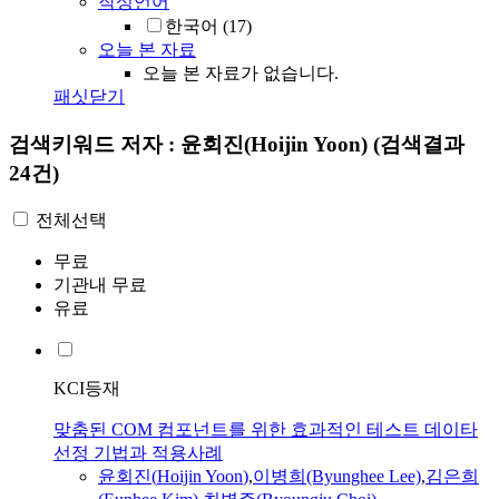
작성언어
한국어
(17)
오늘 본 자료
오늘 본 자료가 없습니다.
패싯닫기
검색키워드
저자 : 윤회진(Hoijin Yoon)
(검색결과
24건)
전체선택
무료
기관내 무료
유료
KCI등재
맞춤된 COM 컴포넌트를 위한 효과적인 테스트 데이타
선정 기법과 적용사례
윤회진
(
Hoijin
Yoon
)
,
이병희(Byunghee Lee)
,
김은희