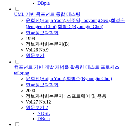
DBpia
UML 기반 콤포넌트 통합 테스팅
윤회진
(
Hoijin
Yoon
)
,
서주영(Jooyoung Seo)
,
최정은
(Jeungeun Choi)
,
최병주(Byoungju Choi)
한국정보과학회
1999
정보과학회논문지(B)
Vol.26 No.9
원문보기
컴포넌트 기반 개발 개념을 활용한 테스트 프로세스
tailoring
윤회진
(
Hoijin
Yoon
)
,
최병주(Byoungju Choi)
한국정보과학회
2000
정보과학회논문지 : 소프트웨어 및 응용
Vol.27 No.12
원문보기
2
NDSL
DBpia