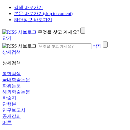
검색 바로가기
본문 바로가기(skip to content)
하단정보 바로가기
무엇을 찾고 계세요?
닫기
삭제
상세검색
상세검색
통합검색
국내학술논문
학위논문
해외학술논문
학술지
단행본
연구보고서
공개강의
버튼